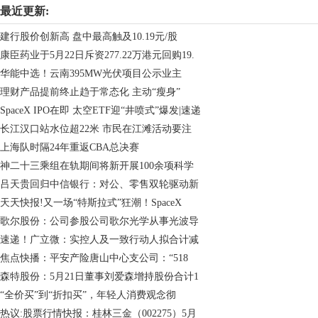
最近更新:
建行股价创新高 盘中最高触及10.19元/股
康臣药业于5月22日斥资277.22万港元回购19.
华能中选！云南395MW光伏项目公示业主
理财产品提前终止趋于常态化 主动“瘦身”
SpaceX IPO在即 太空ETF迎“井喷式”爆发|速递
长江汉口站水位超22米 市民在江滩活动要注
上海队时隔24年重返CBA总决赛
神二十三乘组在轨期间将新开展100余项科学
吕天贵回归中信银行：对公、零售双轮驱动新
天天快报!又一场“特斯拉式”狂潮！SpaceX
歌尔股份：公司参股公司歌尔光学从事光波导
速递！广立微：实控人及一致行动人拟合计减
焦点快播：平安产险唐山中心支公司：“518
森特股份：5月21日董事刘爱森增持股份合计1
“全价买”到“折扣买”，年轻人消费观念彻
热议:股票行情快报：桂林三金（002275）5月