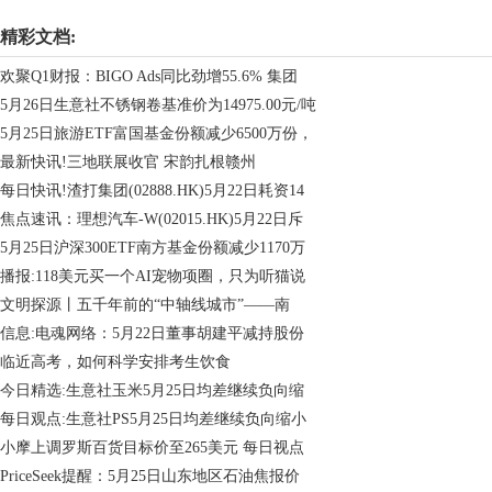
精彩文档:
欢聚Q1财报：BIGO Ads同比劲增55.6% 集团
5月26日生意社不锈钢卷基准价为14975.00元/吨
5月25日旅游ETF富国基金份额减少6500万份，
最新快讯!三地联展收官 宋韵扎根赣州
每日快讯!渣打集团(02888.HK)5月22日耗资14
焦点速讯：理想汽车-W(02015.HK)5月22日斥
5月25日沪深300ETF南方基金份额减少1170万
播报:118美元买一个AI宠物项圈，只为听猫说
文明探源丨五千年前的“中轴线城市”——南
信息:电魂网络：5月22日董事胡建平减持股份
临近高考，如何科学安排考生饮食
今日精选:生意社玉米5月25日均差继续负向缩
每日观点:生意社PS5月25日均差继续负向缩小
小摩上调罗斯百货目标价至265美元 每日视点
PriceSeek提醒：5月25日山东地区石油焦报价