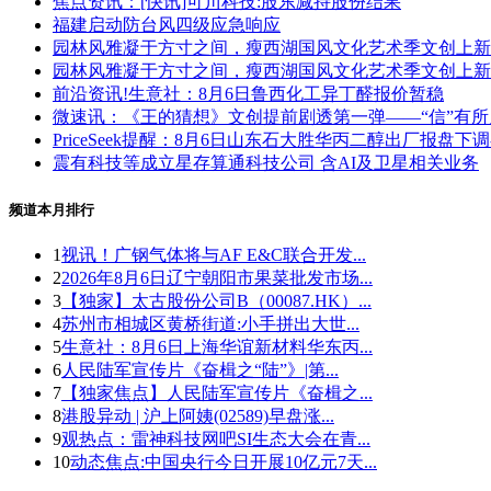
焦点资讯：[快讯]可川科技:股东减持股份结果
福建启动防台风四级应急响应
园林风雅凝于方寸之间，瘦西湖国风文化艺术季文创上新
园林风雅凝于方寸之间，瘦西湖国风文化艺术季文创上新
前沿资讯!生意社：8月6日鲁西化工异丁醛报价暂稳
微速讯：《王的猜想》文创提前剧透第一弹——“信”有所
PriceSeek提醒：8月6日山东石大胜华丙二醇出厂报盘下
震有科技等成立星存算通科技公司 含AI及卫星相关业务
频道本月排行
1
视讯！广钢气体将与AF E&C联合开发...
2
2026年8月6日辽宁朝阳市果菜批发市场...
3
【独家】太古股份公司B（00087.HK）...
4
苏州市相城区黄桥街道:小手拼出大世...
5
生意社：8月6日上海华谊新材料华东丙...
6
人民陆军宣传片《奋楫之“陆”》|第...
7
【独家焦点】人民陆军宣传片《奋楫之...
8
港股异动 | 沪上阿姨(02589)早盘涨...
9
观热点：雷神科技网吧SI生态大会在青...
10
动态焦点:中国央行今日开展10亿元7天...