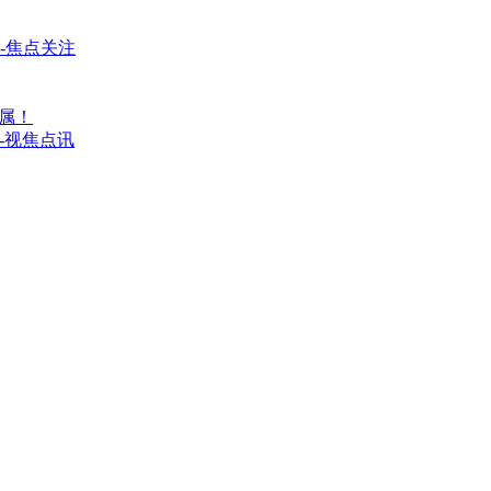
-焦点关注
属！
调-视焦点讯