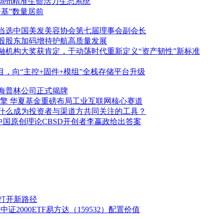
al System精准生命活力生态系统
基”数量居前
当选中国美发美容协会第七届理事会副会长
股股东加码增持护航高质量发展
融机构大奖获肯定，于动荡时代重新定义“资产韧性”新标准
目，向“主控+固件+模组”全栈存储平台升级
海普林公司正式揭牌
新引擎 华夏基金重磅布局工业互联网核心赛道
什么成为投资者与渠道方共同关注的工具？
中国原创理论CBSD开创者李嬴政给出答案
院打开新路径
证2000ETF易方达（159532）配置价值