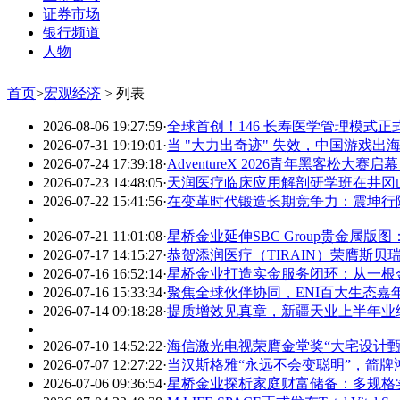
证券市场
银行频道
人物
首页
>
宏观经济
> 列表
2026-08-06 19:27:59
·
全球首创！146 长寿医学管理模式
2026-07-31 19:19:01
·
当 "大力出奇迹" 失效，中国游戏出海靠
2026-07-24 17:39:18
·
AdventureX 2026青年黑客松大
2026-07-23 14:48:05
·
天润医疗临床应用解剖研学班在井冈
2026-07-22 15:41:56
·
在变革时代锻造长期竞争力：震坤行
2026-07-21 11:01:08
·
星桥金业延伸SBC Group贵金属
2026-07-17 14:15:27
·
恭贺添润医疗（TIRAIN）荣膺斯贝瑞
2026-07-16 16:52:14
·
星桥金业打造实金服务闭环：从一根金条
2026-07-16 15:33:34
·
聚焦全球伙伴协同，ENI百大生态嘉
2026-07-14 09:18:28
·
提质增效见真章，新疆天业上半年业
2026-07-10 14:52:22
·
海信激光电视荣膺金堂奖“大宅设计
2026-07-07 12:27:22
·
当汉斯格雅“永远不会变聪明”，箭牌
2026-07-06 09:36:54
·
星桥金业探析家庭财富储备：多规格