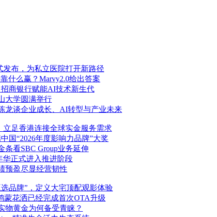
正式发布，为私立医院打开新路径
什么赢？Marvy2.0给出答案
赛启幕 招商银行赋能AI技术新生代
山大学圆满举行
陈龙谈企业成长、AI转型与产业未来
版图：立足香港连接全球实金服务需求
中国“2026年度影响力品牌”大奖
看SBC Group业务延伸
年华正式进入推进阶段
绩预盈尽显经营韧性
甄选品牌”，定义大宅顶配观影体验
鸿蒙花洒已经完成首次OTA升级
实物黄金为何备受青睐？