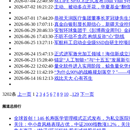
2026-07-04 22:40:38
·
M.LIFE SPACE正式发布Total Vit
2026-07-02 16:21:22
·
主动、被动多点开花，华夏基金“翻倍
2026-07-01 17:44:20
·
恭祝天润医疗集团董事长罗冠捷先生
2026-06-30 17:07:11
·
真金白银彰显长期信心，新疆天业控
2026-06-29 20:46:33
·
安智环球集团于《彭博商业周刊》金
2026-06-26 17:43:30
·
不听不信不贪恋 构筑反诈“心”防线
2026-06-25 13:27:11
·
军航科工启动企业级SSD自研主控项
2026-06-24 15:47:13
·
正式进军激光加工领域！海信新成立
2026-06-23 15:28:40
·
锚定“人工智能+”与“十五五”发展
2026-06-22 12:02:40
·
量化软件进入实用阶段，鲸鱼量化凭
2026-06-22 11:42:19
·
“为什么90%的战略规划落空？”——
2026-06-14 16:12:13
·
戏比天大 心有苍生
3202条
上一页
1
2
3
4
5
6
7
8
9
10
..
129
下一页
频道总排行
全球首创！146 长寿医学管理模式正式发布，为私立医
关注：中小盘风格表现占优，中证2000指数涨1.2%，关注中