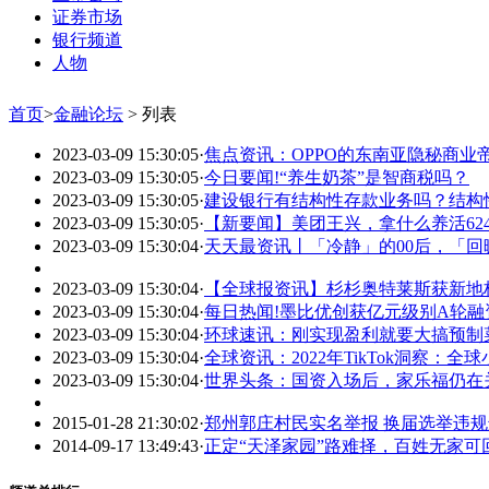
证券市场
银行频道
人物
首页
>
金融论坛
> 列表
2023-03-09 15:30:05
·
焦点资讯：OPPO的东南亚隐秘商业
2023-03-09 15:30:05
·
今日要闻!“养生奶茶”是智商税吗？
2023-03-09 15:30:05
·
建设银行有结构性存款业务吗？结构
2023-03-09 15:30:05
·
【新要闻】美团王兴，拿什么养活62
2023-03-09 15:30:04
·
天天最资讯丨「冷静」的00后，「回
2023-03-09 15:30:04
·
【全球报资讯】杉杉奥特莱斯获新地
2023-03-09 15:30:04
·
每日热闻!墨比优创获亿元级别A轮融资
2023-03-09 15:30:04
·
环球速讯：刚实现盈利就要大搞预制
2023-03-09 15:30:04
·
全球资讯：2022年TikTok洞察：
2023-03-09 15:30:04
·
世界头条：国资入场后，家乐福仍在
2015-01-28 21:30:02
·
郑州郭庄村民实名举报 换届选举违
2014-09-17 13:49:43
·
正定“天泽家园”路难择，百姓无家可