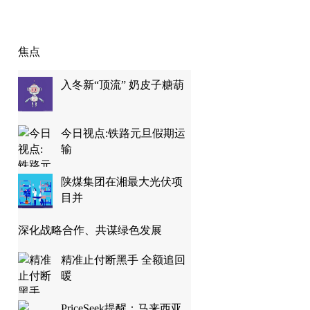
焦点
入冬新“顶流” 奶皮子糖葫
今日视点:铁路元旦假期运
输
陕煤集团在湘最大光伏项
目并
深化战略合作、共谋绿色发展
精准止付断黑手 全额追回
暖
PriceSeek提醒：马来西亚