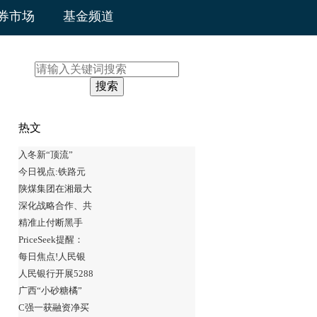
券市场
基金频道
搜索
热文
入冬新“顶流”
今日视点:铁路元
陕煤集团在湘最大
深化战略合作、共
精准止付断黑手
PriceSeek提醒：
每日焦点!人民银
人民银行开展5288
广西“小砂糖橘”
C强一获融资净买