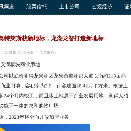
讯频道
股票信托
上市公司
宏观经济
证
奥特莱斯获新地标，龙湖龙智打造新地标
：
2023-03-09 15:30:04
文章来源：
东安湖板块商业用地
公司以底价竞得龙泉驿区龙泉街道驿都大道以南约213亩商
商业用地，容积率为2.0，计容建面28.42万平方米。根据土
起24个月内竣工，而且该土地属于产业发展用地，竞得人须
功能于一体的总和购物广场。
，2023年将全面开放加盟业务