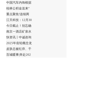
中国汽车内饰根据
桂林公积金送来“
重点聚焦!连续两
江天科技：12月30
今日截止！别忘确
南京一酒店矿泉水
快资讯丨中诚咨询
2025年齿轮概念龙
皮肤总被红痒、干
百城暖事|奔赴202