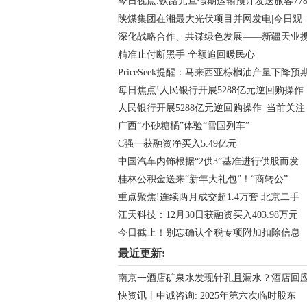
今日视点:铁路元旦假期运输预计发送旅客77
陕煤集团在湘最大光伏项目并网发电|今日观
深化战略合作、共谋绿色发展——新疆天业
精准止付断黑手 全额追回暖民心
PriceSeek提醒：马来西亚棕榈油产量下降预
每日焦点!人民银行开展5288亿元逆回购操作
人民银行开展5288亿元逆回购操作_当前关注
广西“小砂糖橘”体验“雪国列车”
C强一获融资净买入5.49亿元
中国汽车内饰根据“2供3”基准进行供股而发
桂林公积金送来“新年大礼包”！“商转公”
重点聚焦!连续两月成交超1.4万套 北京二手
江天科技：12月30日获融资买入403.98万元
今日截止！别忘确认个税专项附加扣除信息
最近更新:
南京一酒店矿泉水发现针孔且漏水？酒店回
快资讯丨中诚咨询: 2025年第六次临时股东