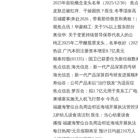
2025年齿轮概念龙头名单（2025/12/30） 焦
皮肤总被红痒、干燥困扰？医生:冬季湿疹高
百城暖事|奔赴2026，带着那些善意和勇敢！|
视焦点讯！华菱精工: 关于5%以上股东部分
奥佳华: 关于变更持续督导保荐代表人的公
纯正2025年二甲醚股票龙头，名单收好（202
热议:广汽本田注册资本增至8.7亿美元
顺泰控股(01335)：国卫已获委任为新任核数
焦点信息:海光信息：新一代产品深算四号研
海光信息：新一代产品深算四号研发进展顺
寿仙谷：公司产品未以“治疗脱发”为适应症
焦点信息:梦百合：拟1.7亿元用于美东工厂电
柬埔寨实施无人机飞行禁令 今亮点
福建海警位台岛周边邻近海域开展执法管控
2岁幼儿误食清洁剂 医生：当心幼童误食
播报:福建海警位台岛周边邻近海域开展执法
每日热闻!元旦假期将至 预计日均超210万人