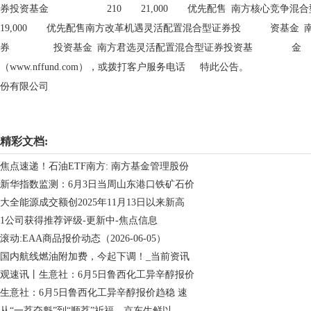
券投资基金 210 21,000 优先配售 南方核心竞
19,000 优先配售南方改革机遇灵活配置混合型证券投 资基金 南
券 投资基金 南方君选灵活配置混合型证券投资基 金 投
（www.nffund.com），或拨打客户服务电
份有限公司
关键词：
财经频道
财经资讯
精彩文档:
焦点速递！石油ETF南方: 南方基金管理股份
新华指数监测：6月3日当周山东港口铁矿石价
大全能源成交额创2025年11月13日以来新高
1公司获得推荐评级-更新中-焦点信息
滚动:EAA商品报价动态（2026-06-05）
国内航线燃油附加费，今起下调！_当前资讯
观速讯丨生意社：6月5日鲁西化工异辛醇报价
生意社：6月5日鲁西化工异辛醇报价趋稳 速
从“一荔夺魁”到“顺荔”祈福，京东生鲜以