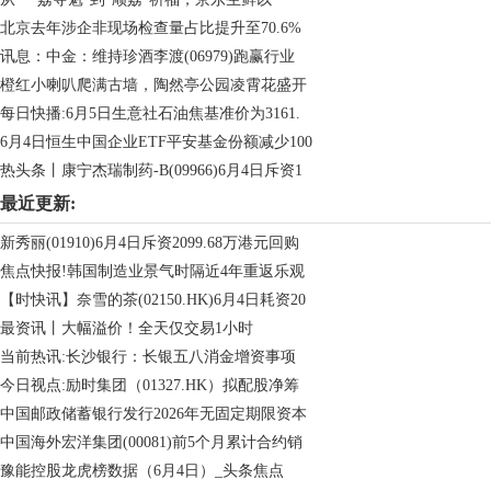
北京去年涉企非现场检查量占比提升至70.6%
讯息：中金：维持珍酒李渡(06979)跑赢行业
橙红小喇叭爬满古墙，陶然亭公园凌霄花盛开
每日快播:6月5日生意社石油焦基准价为3161.
6月4日恒生中国企业ETF平安基金份额减少100
热头条丨康宁杰瑞制药-B(09966)6月4日斥资1
最近更新:
新秀丽(01910)6月4日斥资2099.68万港元回购
焦点快报!韩国制造业景气时隔近4年重返乐观
【时快讯】奈雪的茶(02150.HK)6月4日耗资20
最资讯丨大幅溢价！全天仅交易1小时
当前热讯:长沙银行：长银五八消金增资事项
今日视点:励时集团（01327.HK）拟配股净筹
中国邮政储蓄银行发行2026年无固定期限资本
中国海外宏洋集团(00081)前5个月累计合约销
豫能控股龙虎榜数据（6月4日）_头条焦点