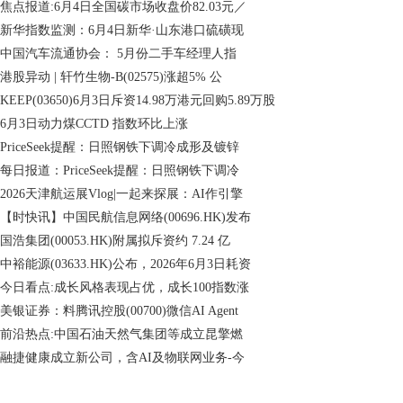
焦点报道:6月4日全国碳市场收盘价82.03元／
新华指数监测：6月4日新华·山东港口硫磺现
中国汽车流通协会： 5月份二手车经理人指
港股异动 | 轩竹生物-B(02575)涨超5% 公
KEEP(03650)6月3日斥资14.98万港元回购5.89万股
6月3日动力煤CCTD 指数环比上涨
PriceSeek提醒：日照钢铁下调冷成形及镀锌
每日报道：PriceSeek提醒：日照钢铁下调冷
2026天津航运展Vlog|一起来探展：AI作引擎
【时快讯】中国民航信息网络(00696.HK)发布
国浩集团(00053.HK)附属拟斥资约 7.24 亿
中裕能源(03633.HK)公布，2026年6月3日耗资
今日看点:成长风格表现占优，成长100指数涨
美银证券：料腾讯控股(00700)微信AI Agent
前沿热点:中国石油天然气集团等成立昆擎燃
融捷健康成立新公司，含AI及物联网业务-今