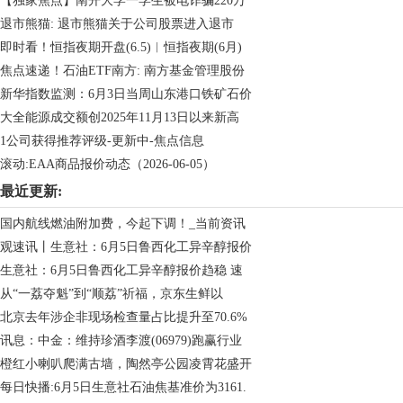
【独家焦点】南开大学一学生被电诈骗220万
退市熊猫: 退市熊猫关于公司股票进入退市
即时看！恒指夜期开盘(6.5)︱恒指夜期(6月)
焦点速递！石油ETF南方: 南方基金管理股份
新华指数监测：6月3日当周山东港口铁矿石价
大全能源成交额创2025年11月13日以来新高
1公司获得推荐评级-更新中-焦点信息
滚动:EAA商品报价动态（2026-06-05）
最近更新:
国内航线燃油附加费，今起下调！_当前资讯
观速讯丨生意社：6月5日鲁西化工异辛醇报价
生意社：6月5日鲁西化工异辛醇报价趋稳 速
从“一荔夺魁”到“顺荔”祈福，京东生鲜以
北京去年涉企非现场检查量占比提升至70.6%
讯息：中金：维持珍酒李渡(06979)跑赢行业
橙红小喇叭爬满古墙，陶然亭公园凌霄花盛开
每日快播:6月5日生意社石油焦基准价为3161.