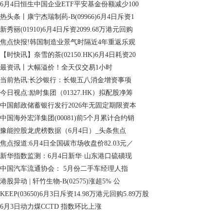
6月4日恒生中国企业ETF平安基金份额减少100
热头条丨康宁杰瑞制药-B(09966)6月4日斥资1
新秀丽(01910)6月4日斥资2099.68万港元回购
焦点快报!韩国制造业景气时隔近4年重返乐观
【时快讯】奈雪的茶(02150.HK)6月4日耗资20
最资讯丨大幅溢价！全天仅交易1小时
当前热讯:长沙银行：长银五八消金增资事项
今日视点:励时集团（01327.HK）拟配股净筹
中国邮政储蓄银行发行2026年无固定期限资本
中国海外宏洋集团(00081)前5个月累计合约销
豫能控股龙虎榜数据（6月4日）_头条焦点
焦点报道:6月4日全国碳市场收盘价82.03元／
新华指数监测：6月4日新华·山东港口硫磺现
中国汽车流通协会： 5月份二手车经理人指
港股异动 | 轩竹生物-B(02575)涨超5% 公
KEEP(03650)6月3日斥资14.98万港元回购5.89万股
6月3日动力煤CCTD 指数环比上涨