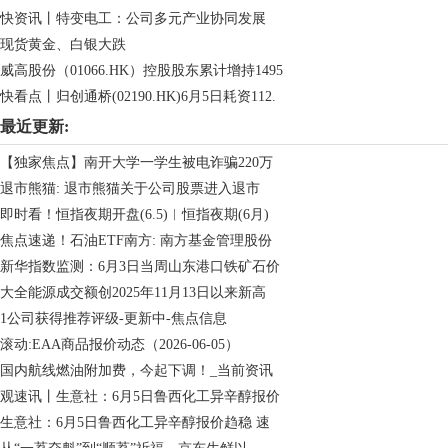
快资讯丨特变电工：公司多元产业协同发展
现货黄金、白银大跌
威高股份（01066.HK）控股股东累计增持1495
快看点丨归创通桥(02190.HK)6月5日耗资112.
最近更新:
【独家焦点】南开大学一学生被电诈骗220万
退市熊猫: 退市熊猫关于公司股票进入退市
即时看！恒指夜期开盘(6.5)︱恒指夜期(6月)
焦点速递！石油ETF南方: 南方基金管理股份
新华指数监测：6月3日当周山东港口铁矿石价
大全能源成交额创2025年11月13日以来新高
1公司获得推荐评级-更新中-焦点信息
滚动:EAA商品报价动态（2026-06-05）
国内航线燃油附加费，今起下调！_当前资讯
观速讯丨生意社：6月5日鲁西化工异辛醇报价
生意社：6月5日鲁西化工异辛醇报价趋稳 速