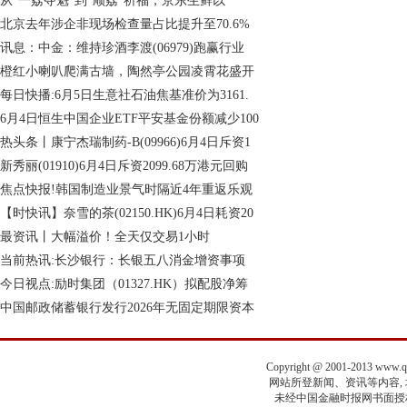
从“一荔夺魁”到“顺荔”祈福，京东生鲜以
北京去年涉企非现场检查量占比提升至70.6%
讯息：中金：维持珍酒李渡(06979)跑赢行业
橙红小喇叭爬满古墙，陶然亭公园凌霄花盛开
每日快播:6月5日生意社石油焦基准价为3161.
6月4日恒生中国企业ETF平安基金份额减少100
热头条丨康宁杰瑞制药-B(09966)6月4日斥资1
新秀丽(01910)6月4日斥资2099.68万港元回购
焦点快报!韩国制造业景气时隔近4年重返乐观
【时快讯】奈雪的茶(02150.HK)6月4日耗资20
最资讯丨大幅溢价！全天仅交易1小时
当前热讯:长沙银行：长银五八消金增资事项
今日视点:励时集团（01327.HK）拟配股净筹
中国邮政储蓄银行发行2026年无固定期限资本
Copyright @ 2001-2013 www.
网站所登新闻、资讯等内容, 均
未经中国金融时报网书面授权