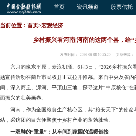
首页
资讯频道
股票信托
当前位置：
首页
>
宏观经济
乡村振兴看河南|河南的这两个县，给“
发布时间：
2026-06-08 10:55:20
文章来源：
六月的豫东平原，麦浪初涌。6月3日，“2026乡村振兴
题宣传活动在商丘市民权县正式拉开帷幕。来自中央及省内
间，深入商丘、漯河、平顶山三地，探寻这片“中原粮仓”在
面振兴的壮美画卷。
河南，作为全国粮食生产核心区，其“粮安天下”的使
站，采访团的目光便聚焦于乡村产业的蓬勃脉动。
一双鞋的“重量”：从车间到家园的温暖链接