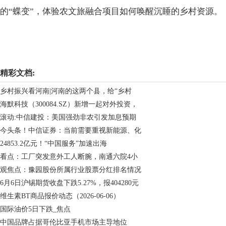
的“蝶变”，体验农文旅融合项目如何唤醒沉睡的乡村资源。
关键词：
精彩文档:
乡村振兴看河南|河南的这两个县，给“乡村
海默科技（300084.SZ）新增一起对外投资，
滚动:中信建投：美国强劲非农引发加息预期
今头条！中信证券：当前需要重视新能源、化
24853.2亿元！“中国服务”加速出海
看点：工厂突发意外工人断腕，南通六院4小
观焦点：豫园股份所属行业股票分红排名情况
6月6日沪锡期货收盘下跌5.27%，报404280元
维生素BT商品报价动态（2026-06-06）
国际油价5日下跌_焦点
中国品牌占据哥伦比亚手机市场主导地位