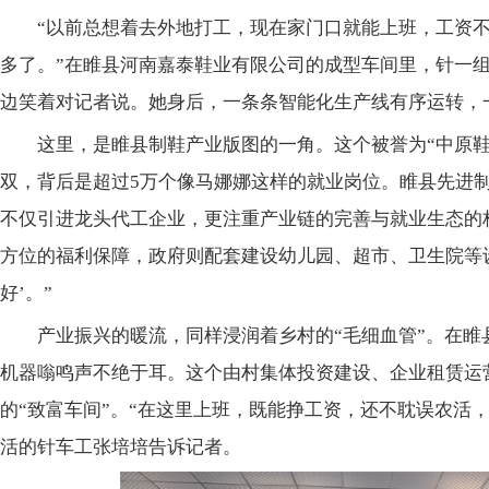
“以前总想着去外地打工，现在家门口就能上班，工资
多了。”在睢县河南嘉泰鞋业有限公司的成型车间里，针一
边笑着对记者说。她身后，一条条智能化生产线有序运转，
这里，是睢县制鞋产业版图的一角。这个被誉为“中原鞋都
双，背后是超过5万个像马娜娜这样的就业岗位。睢县先进
不仅引进龙头代工企业，更注重产业链的完善与就业生态的
方位的福利保障，政府则配套建设幼儿园、超市、卫生院等
好’。”
产业振兴的暖流，同样浸润着乡村的“毛细血管”。在睢
机器嗡鸣声不绝于耳。这个由村集体投资建设、企业租赁运
的“致富车间”。“在这里上班，既能挣工资，还不耽误农活，
活的针车工张培培告诉记者。