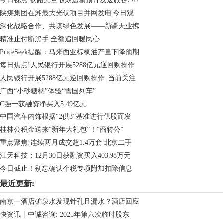
今日视点:铁路元旦假期运输预计发送旅客778
陕煤集团在湘最大光伏项目并网发电|今日观
深化战略合作、共谋绿色发展——新疆天业携
精准止付断黑手 全额追回暖民心
PriceSeek提醒：马来西亚棕榈油产量下降预期
每日焦点!人民银行开展5288亿元逆回购操作
人民银行开展5288亿元逆回购操作_当前关注
广西“小砂糖橘”体验“雪国列车”
C强一获融资净买入5.49亿元
中国汽车内饰根据“2供3”基准进行供股而发
桂林公积金送来“新年大礼包”！“商转公”
重点聚焦!连续两月成交超1.4万套 北京二手
江天科技：12月30日获融资买入403.98万元
今日截止！别忘确认个税专项附加扣除信息
最近更新:
南京一酒店矿泉水发现针孔且漏水？酒店回应
快资讯丨中诚咨询: 2025年第六次临时股东