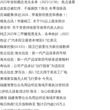
2025年齿轮概念龙头名单（2025/12/30） 焦点速看
皮肤总被红痒、干燥困扰？医生:冬季湿疹高
百城暖事|奔赴2026，带着那些善意和勇敢！|
视焦点讯！华菱精工: 关于5%以上股东部分
奥佳华: 关于变更持续督导保荐代表人的公
纯正2025年二甲醚股票龙头，名单收好（2025
热议:广汽本田注册资本增至8.7亿美元
顺泰控股(01335)：国卫已获委任为新任核数师
焦点信息:海光信息：新一代产品深算四号研
海光信息：新一代产品深算四号研发进展顺利
寿仙谷：公司产品未以“治疗脱发”为适应症
焦点信息:梦百合：拟1.7亿元用于美东工厂电
柬埔寨实施无人机飞行禁令 今亮点
福建海警位台岛周边邻近海域开展执法管控演
2岁幼儿误食清洁剂 医生：当心幼童误食
播报:福建海警位台岛周边邻近海域开展执法
每日热闻!元旦假期将至 预计日均超210万人