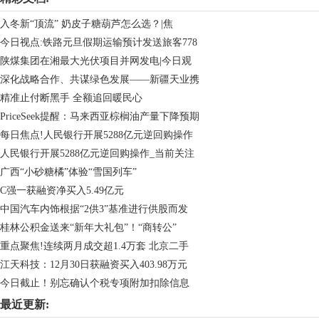
入冬新“顶流” 奶皮子糖葫芦怎么选？|焦
今日视点:铁路元旦假期运输预计发送旅客778
陕煤集团在湘最大光伏项目并网发电|今日观
深化战略合作、共谋绿色发展——新疆天业携
精准止付断黑手 全额追回暖民心
PriceSeek提醒：马来西亚棕榈油产量下降预期
每日焦点!人民银行开展5288亿元逆回购操作
人民银行开展5288亿元逆回购操作_当前关注
广西“小砂糖橘”体验“雪国列车”
C强一获融资净买入5.49亿元
中国汽车内饰根据“2供3”基准进行供股而发
桂林公积金送来“新年大礼包”！“商转公”
重点聚焦!连续两月成交超1.4万套 北京二手
江天科技：12月30日获融资买入403.98万元
今日截止！别忘确认个税专项附加扣除信息
最近更新: