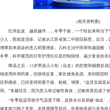
(相关资料图)
红痒起皮、越抓越痒……冬季干燥，一个听起来和当下
少人，那就是湿疹。记者从江苏省第二中医院获悉，近日，
增厚前来就诊的患儿明显增多。儿科主治中医师朱越提醒，
冬季，科学规范的日常护理往往是控制病情、减少复发的关
降温之后，12岁男孩儿小彤（化名）的肘窝和腘窝处
续使用外用药膏，但病情反复，家长难免焦虑。来到医院时
症和搔抓，已经变得明显干燥、粗糙、增厚。“这其实就是
现。”朱越坦言，因为患儿有过敏性鼻炎，过敏体质也成了
“冬季低温导致空气湿度下降，皮肤水分容易被‘抽走’
修复能力随之变差。皮肤屏障受损后，外界物质易引发免疫