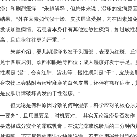
疹）和剧烈瘙痒。”朱越解释，但总体来说，湿疹的发病原
结果。“外在因素如气候干燥、皮肤屏障受损，内在因素如
发或加重病情。若患者本身伴有其他过敏性疾病，如过敏性
高，且症状往往更为严重。”
朱越介绍，婴儿期湿疹多发于头面部，表现为红斑、丘
见于四肢屈侧、颈部和眼睑等部位；成人湿疹好发于手足。
性期是“湿”，会有红肿、渗出等，慢性期则是“干”，皮肤会
身衣物上会粘附着密密麻麻的白色皮屑，还伴有瘙痒症状，
是皮肤屏障破坏诱发的干性湿疹。”
但无论是何种原因导致的何种湿疹，科学应对的核心原
一要务”，且用量要足，时机要对。“其实无论湿疹是否发作
要选择成分安全的霜或乳膏，在洗完澡或洗脸后的三分钟内
越提醒，还要尽量使用温水快速洗澡，不要使用碱性过强的