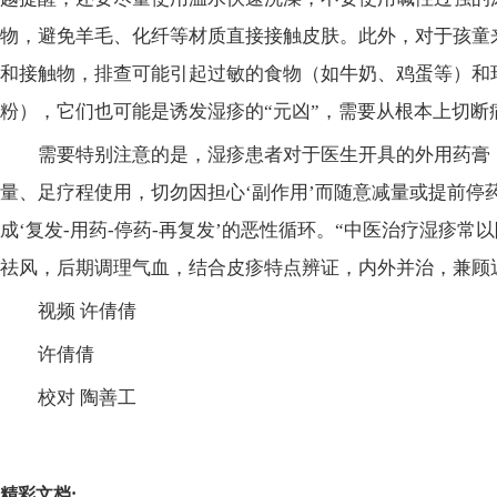
物，避免羊毛、化纤等材质直接接触皮肤。此外，对于孩童
和接触物，排查可能引起过敏的食物（如牛奶、鸡蛋等）和
粉），它们也可能是诱发湿疹的“元凶”，需要从根本上切断
需要特别注意的是，湿疹患者对于医生开具的外用药膏
量、足疗程使用，切勿因担心‘副作用’而随意减量或提前停
成‘复发-用药-停药-再复发’的恶性循环。“中医治疗湿疹
祛风，后期调理气血，结合皮疹特点辨证，内外并治，兼顾
视频 许倩倩
许倩倩
校对 陶善工
关键词：
最新资讯
精彩文档: