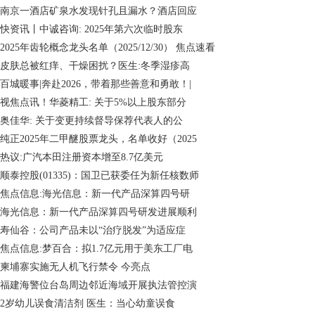
南京一酒店矿泉水发现针孔且漏水？酒店回应
快资讯丨中诚咨询: 2025年第六次临时股东
2025年齿轮概念龙头名单（2025/12/30） 焦点速看
皮肤总被红痒、干燥困扰？医生:冬季湿疹高
百城暖事|奔赴2026，带着那些善意和勇敢！|
视焦点讯！华菱精工: 关于5%以上股东部分
奥佳华: 关于变更持续督导保荐代表人的公
纯正2025年二甲醚股票龙头，名单收好（2025
热议:广汽本田注册资本增至8.7亿美元
顺泰控股(01335)：国卫已获委任为新任核数师
焦点信息:海光信息：新一代产品深算四号研
海光信息：新一代产品深算四号研发进展顺利
寿仙谷：公司产品未以“治疗脱发”为适应症
焦点信息:梦百合：拟1.7亿元用于美东工厂电
柬埔寨实施无人机飞行禁令 今亮点
福建海警位台岛周边邻近海域开展执法管控演
2岁幼儿误食清洁剂 医生：当心幼童误食