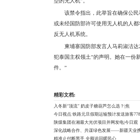
型的无人机”。
该禁令指出，此举旨在确保公民
或未经国防部许可使用无人机的人都
反无人机系统。
柬埔寨国防部发言人马莉淑洁达2
犯泰国主权领土”的声明。她在一份
件。”
关键词：
精彩文档:
入冬新“顶流” 奶皮子糖葫芦怎么选？|焦
今日视点:铁路元旦假期运输预计发送旅客77
陕煤集团在湘最大光伏项目并网发电|今日观
深化战略合作、共谋绿色发展——新疆天业
精准止付断黑手 全额追回暖民心