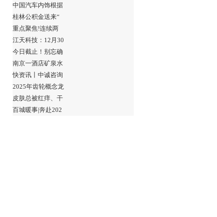
中国汽车内饰根据
桂林公积金送来“
重点聚焦!连续两
江天科技：12月30
今日截止！别忘确
南京一酒店矿泉水
快资讯丨中诚咨询
2025年齿轮概念龙
皮肤总被红痒、干
百城暖事|奔赴202