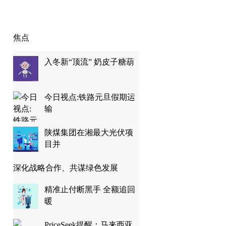
焦点
入冬新“顶流” 奶皮子糖葫
今日视点:铁路元旦假期运
输
陕煤集团在湘最大光伏项
目并
深化战略合作、共谋绿色发展
精准止付断黑手 全额追回
暖
PriceSeek提醒：马来西亚