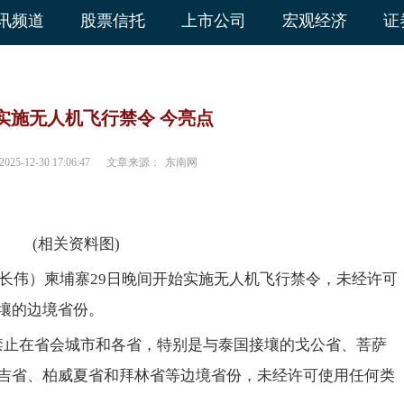
讯频道
股票信托
上市公司
宏观经济
证
实施无人机飞行禁令 今亮点
2025-12-30 17:06:47
文章来源：
东南网
(相关资料图)
吴长伟）柬埔寨29日晚间开始实施无人机飞行禁令，未经许可
壤的边境省份。
禁止在省会城市和各省，特别是与泰国接壤的戈公省、菩萨
吉省、柏威夏省和拜林省等边境省份，未经许可使用任何类