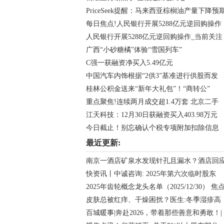
PriceSeek提醒：马来西亚棕榈油产量下降预
每日焦点!人民银行开展5288亿元逆回购操作
人民银行开展5288亿元逆回购操作_当前关注
广西“小砂糖橘”体验“雪国列车”
C强一获融资净买入5.49亿元
中国汽车内饰根据“2供3”基准进行供股而发
桂林公积金送来“新年大礼包”！“商转公”
重点聚焦!连续两月成交超1.4万套 北京二手
江天科技：12月30日获融资买入403.98万元
今日截止！别忘确认个税专项附加扣除信息
最近更新:
南京一酒店矿泉水发现针孔且漏水？酒店回
快资讯丨中诚咨询: 2025年第六次临时股东
2025年齿轮概念龙头名单（2025/12/30） 焦
皮肤总被红痒、干燥困扰？医生:冬季湿疹高
百城暖事|奔赴2026，带着那些善意和勇敢！|