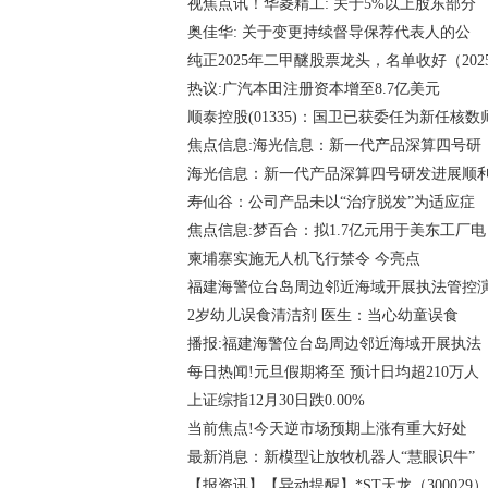
视焦点讯！华菱精工: 关于5%以上股东部分
奥佳华: 关于变更持续督导保荐代表人的公
纯正2025年二甲醚股票龙头，名单收好（202
热议:广汽本田注册资本增至8.7亿美元
顺泰控股(01335)：国卫已获委任为新任核数
焦点信息:海光信息：新一代产品深算四号研
海光信息：新一代产品深算四号研发进展顺
寿仙谷：公司产品未以“治疗脱发”为适应症
焦点信息:梦百合：拟1.7亿元用于美东工厂电
柬埔寨实施无人机飞行禁令 今亮点
福建海警位台岛周边邻近海域开展执法管控
2岁幼儿误食清洁剂 医生：当心幼童误食
播报:福建海警位台岛周边邻近海域开展执法
每日热闻!元旦假期将至 预计日均超210万人
上证综指12月30日跌0.00%
当前焦点!今天逆市场预期上涨有重大好处
最新消息：新模型让放牧机器人“慧眼识牛”
【报资讯】【异动提醒】*ST天龙（300029）