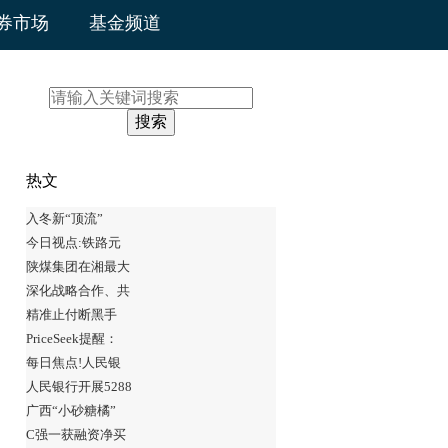
券市场
基金频道
搜索
热文
入冬新“顶流”
今日视点:铁路元
陕煤集团在湘最大
深化战略合作、共
精准止付断黑手
PriceSeek提醒：
每日焦点!人民银
人民银行开展5288
广西“小砂糖橘”
C强一获融资净买