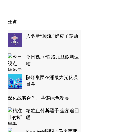
焦点
入冬新“顶流” 奶皮子糖葫
今日视点:铁路元旦假期运
输
陕煤集团在湘最大光伏项
目并
深化战略合作、共谋绿色发展
精准止付断黑手 全额追回
暖
PriceSeek提醒：马来西亚