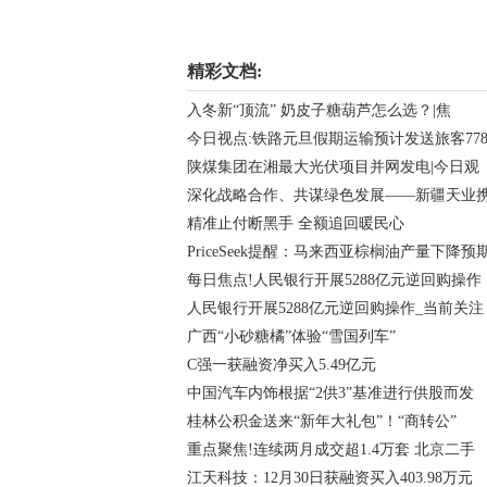
关键词：
精彩文档:
入冬新“顶流” 奶皮子糖葫芦怎么选？|焦
今日视点:铁路元旦假期运输预计发送旅客77
陕煤集团在湘最大光伏项目并网发电|今日观
深化战略合作、共谋绿色发展——新疆天业
精准止付断黑手 全额追回暖民心
PriceSeek提醒：马来西亚棕榈油产量下降预
每日焦点!人民银行开展5288亿元逆回购操作
人民银行开展5288亿元逆回购操作_当前关注
广西“小砂糖橘”体验“雪国列车”
C强一获融资净买入5.49亿元
中国汽车内饰根据“2供3”基准进行供股而发
桂林公积金送来“新年大礼包”！“商转公”
重点聚焦!连续两月成交超1.4万套 北京二手
江天科技：12月30日获融资买入403.98万元