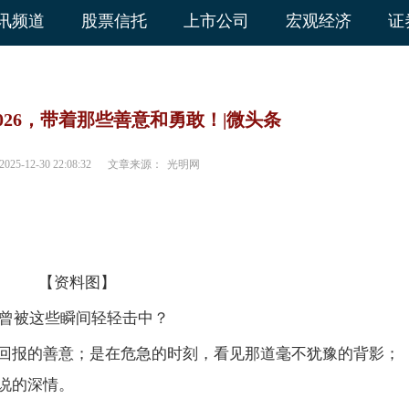
讯频道
股票信托
上市公司
宏观经济
证
026，带着那些善意和勇敢！|微头条
2025-12-30 22:08:32
文章来源：
光明网
【资料图】
也曾被这些瞬间轻轻击中？
回报的善意；是在危急的时刻，看见那道毫不犹豫的背影；
说的深情。