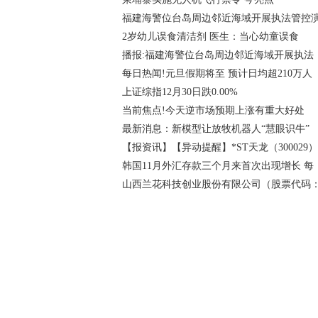
福建海警位台岛周边邻近海域开展执法管控
2岁幼儿误食清洁剂 医生：当心幼童误食
播报:福建海警位台岛周边邻近海域开展执法
每日热闻!元旦假期将至 预计日均超210万人
上证综指12月30日跌0.00%
当前焦点!今天逆市场预期上涨有重大好处
最新消息：新模型让放牧机器人“慧眼识牛”
【报资讯】【异动提醒】*ST天龙（300029）
韩国11月外汇存款三个月来首次出现增长 每
山西兰花科技创业股份有限公司（股票代码