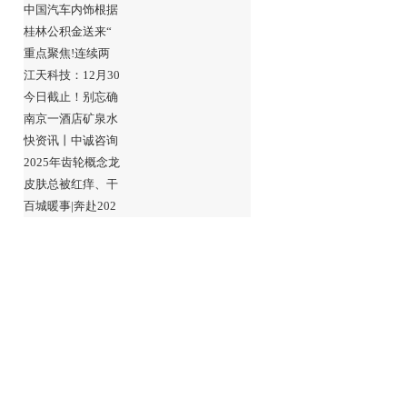
中国汽车内饰根据
桂林公积金送来“
重点聚焦!连续两
江天科技：12月30
今日截止！别忘确
南京一酒店矿泉水
快资讯丨中诚咨询
2025年齿轮概念龙
皮肤总被红痒、干
百城暖事|奔赴202