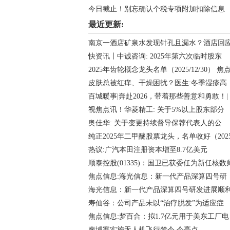
今日截止！别忘确认个税专项附加扣除信息
最近更新:
南京一酒店矿泉水发现针孔且漏水？酒店回
快资讯丨中诚咨询: 2025年第六次临时股东
2025年齿轮概念龙头名单（2025/12/30） 焦
皮肤总被红痒、干燥困扰？医生:冬季湿疹高
百城暖事|奔赴2026，带着那些善意和勇敢！|
视焦点讯！华菱精工: 关于5%以上股东部分
奥佳华: 关于变更持续督导保荐代表人的公
纯正2025年二甲醚股票龙头，名单收好（202
热议:广汽本田注册资本增至8.7亿美元
顺泰控股(01335)：国卫已获委任为新任核数
焦点信息:海光信息：新一代产品深算四号研
海光信息：新一代产品深算四号研发进展顺
寿仙谷：公司产品未以“治疗脱发”为适应症
焦点信息:梦百合：拟1.7亿元用于美东工厂电
柬埔寨实施无人机飞行禁令 今亮点