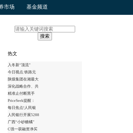
券市场
基金频道
搜索
热文
入冬新“顶流”
今日视点:铁路元
陕煤集团在湘最大
深化战略合作、共
精准止付断黑手
PriceSeek提醒：
每日焦点!人民银
人民银行开展5288
广西“小砂糖橘”
C强一获融资净买