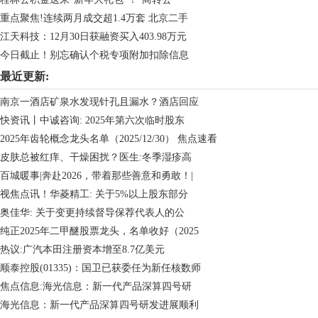
重点聚焦!连续两月成交超1.4万套 北京二手
江天科技：12月30日获融资买入403.98万元
今日截止！别忘确认个税专项附加扣除信息
最近更新:
南京一酒店矿泉水发现针孔且漏水？酒店回应
快资讯丨中诚咨询: 2025年第六次临时股东
2025年齿轮概念龙头名单（2025/12/30） 焦点速看
皮肤总被红痒、干燥困扰？医生:冬季湿疹高
百城暖事|奔赴2026，带着那些善意和勇敢！|
视焦点讯！华菱精工: 关于5%以上股东部分
奥佳华: 关于变更持续督导保荐代表人的公
纯正2025年二甲醚股票龙头，名单收好（2025
热议:广汽本田注册资本增至8.7亿美元
顺泰控股(01335)：国卫已获委任为新任核数师
焦点信息:海光信息：新一代产品深算四号研
海光信息：新一代产品深算四号研发进展顺利