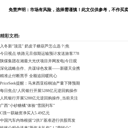
免责声明：市场有风险，选择需谨慎！此文仅供参考，不作买
关键词：
提升
水平
音乐
精彩文档:
入冬新“顶流” 奶皮子糖葫芦怎么选？|焦
今日视点:铁路元旦假期运输预计发送旅客778
陕煤集团在湘最大光伏项目并网发电|今日观
深化战略合作、共谋绿色发展——新疆天业携
精准止付断黑手 全额追回暖民心
PriceSeek提醒：马来西亚棕榈油产量下降预期
每日焦点!人民银行开展5288亿元逆回购操作
人民银行开展5288亿元逆回购操作_当前关注
广西“小砂糖橘”体验“雪国列车”
C强一获融资净买入5.49亿元
中国汽车内饰根据“2供3”基准进行供股而发
桂林公积金送来“新年大礼包”！“商转公”