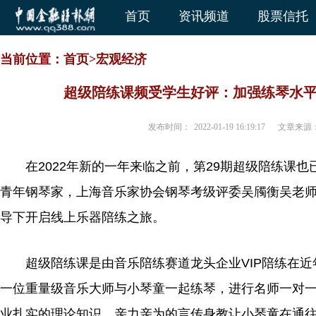
首页
资讯频道
股票信托
当前位置：
首页
>
宏观经济
超级陪练课频受学生好评：加强练琴水
发布时间：
2022-01-19 16:19:17
文章来源
在2022年新的一年来临之前，第29期超级陪练课
青年钢琴家，上海音乐家
协会
钢琴考级评委吴斶衡吴老
导下开启线上乐器陪练之旅。
超级陪练课是由音乐陪练赛道龙头企业VIP陪练在
近
一位重量级音乐大师与小琴童一起练琴，进行名师一对
业扎实的理论知识、亲力亲为的言传身教让小琴童在通