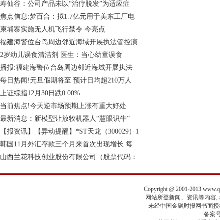
寿仙谷：公司产品未以“治疗脱发”为适应症
焦点信息:梦百合：拟1.7亿元用于美东工厂电
柬埔寨实施无人机飞行禁令 今亮点
福建海警位台岛周边邻近海域开展执法管控演
2岁幼儿误食清洁剂 医生：当心幼童误食
播报:福建海警位台岛周边邻近海域开展执法
每日热闻!元旦假期将至 预计日均超210万人
上证综指12月30日跌0.00%
当前焦点!今天逆市场预期上涨有重大好处
最新消息：新模型让放牧机器人“慧眼识牛”
【报资讯】【异动提醒】*ST天龙（300029）1
韩国11月外汇存款三个月来首次出现增长 每
山西兰花科技创业股份有限公司（股票代码：
Copyright @ 2001-2013 www.
网站所登新闻、资讯等内容, 均
未经中国金融时报网书面授权
备案号