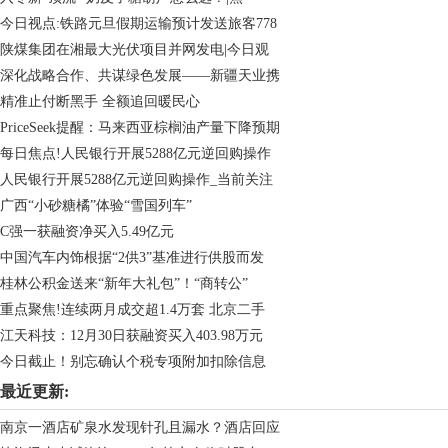
今日视点:铁路元旦假期运输预计发送旅客778
陕煤集团在湘最大光伏项目并网发电|今日观
深化战略合作、共谋绿色发展——新疆天业携
精准止付断黑手 全额追回暖民心
PriceSeek提醒：马来西亚棕榈油产量下降预期
每日焦点!人民银行开展5288亿元逆回购操作
人民银行开展5288亿元逆回购操作_当前关注
广西“小砂糖橘”体验“雪国列车”
C强一获融资净买入5.49亿元
中国汽车内饰根据“2供3”基准进行供股而发
桂林公积金送来“新年大礼包”！“商转公”
重点聚焦!连续两月成交超1.4万套 北京二手
江天科技：12月30日获融资买入403.98万元
今日截止！别忘确认个税专项附加扣除信息
最近更新:
南京一酒店矿泉水发现针孔且漏水？酒店回应