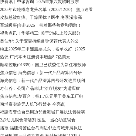
快资讯丨中诚咨询: 2025年第六次临时股东
2025年齿轮概念龙头名单（2025/12/30） 焦点速看
皮肤总被红痒、干燥困扰？医生:冬季湿疹高
百城暖事|奔赴2026，带着那些善意和勇敢！|
视焦点讯！华菱精工: 关于5%以上股东部分
奥佳华: 关于变更持续督导保荐代表人的公
纯正2025年二甲醚股票龙头，名单收好（2025
热议:广汽本田注册资本增至8.7亿美元
顺泰控股(01335)：国卫已获委任为新任核数师
焦点信息:海光信息：新一代产品深算四号研
海光信息：新一代产品深算四号研发进展顺利
寿仙谷：公司产品未以“治疗脱发”为适应症
焦点信息:梦百合：拟1.7亿元用于美东工厂电
柬埔寨实施无人机飞行禁令 今亮点
福建海警位台岛周边邻近海域开展执法管控演
2岁幼儿误食清洁剂 医生：当心幼童误食
播报:福建海警位台岛周边邻近海域开展执法
每日热闻!元旦假期将至 预计日均超210万人