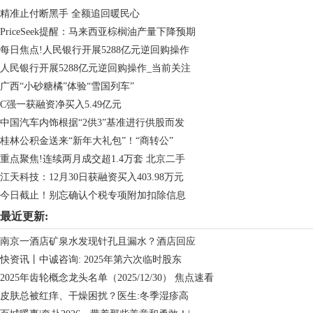
精准止付断黑手 全额追回暖民心
PriceSeek提醒：马来西亚棕榈油产量下降预期
每日焦点!人民银行开展5288亿元逆回购操作
人民银行开展5288亿元逆回购操作_当前关注
广西“小砂糖橘”体验“雪国列车”
C强一获融资净买入5.49亿元
中国汽车内饰根据“2供3”基准进行供股而发
桂林公积金送来“新年大礼包”！“商转公”
重点聚焦!连续两月成交超1.4万套 北京二手
江天科技：12月30日获融资买入403.98万元
今日截止！别忘确认个税专项附加扣除信息
最近更新:
南京一酒店矿泉水发现针孔且漏水？酒店回应
快资讯丨中诚咨询: 2025年第六次临时股东
2025年齿轮概念龙头名单（2025/12/30） 焦点速看
皮肤总被红痒、干燥困扰？医生:冬季湿疹高