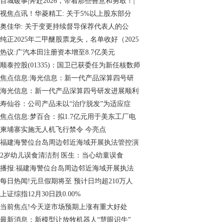
百城暖事|奔赴2026，带着那些善意和勇敢！|
视焦点讯！华菱精工: 关于5%以上股东部分
奥佳华: 关于变更持续督导保荐代表人的公
纯正2025年二甲醚股票龙头，名单收好（2025
热议:广汽本田注册资本增至8.7亿美元
顺泰控股(01335)：国卫已获委任为新任核数师
焦点信息:海光信息：新一代产品深算四号研
海光信息：新一代产品深算四号研发进展顺利
寿仙谷：公司产品未以“治疗脱发”为适应症
焦点信息:梦百合：拟1.7亿元用于美东工厂电
柬埔寨实施无人机飞行禁令 今亮点
福建海警位台岛周边邻近海域开展执法管控演
2岁幼儿误食清洁剂 医生：当心幼童误食
播报:福建海警位台岛周边邻近海域开展执法
每日热闻!元旦假期将至 预计日均超210万人
上证综指12月30日跌0.00%
当前焦点!今天逆市场预期上涨有重大好处
最新消息：新模型让放牧机器人“慧眼识牛”