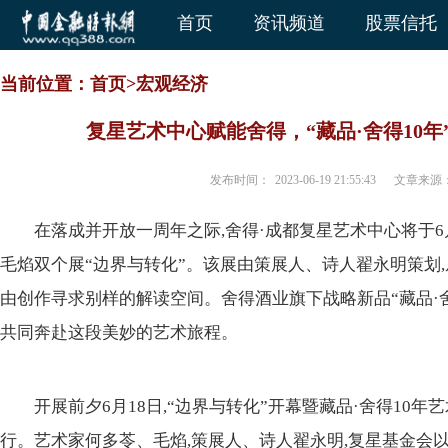
首页
资讯频道
股票信托
当前位置：
首页
>
宏观经济
复星艺术中心赋能舍得，“藏品·舍得10
发布时间：
2023-06-19 21:55:43
文章来源
在落成并开放一周年之际,舍得·成都复星艺术中心将于6
毛焰双个展“边界与转化”。该展由策展人、诗人翟永明策划,
由创作寻求别样的解读空间。舍得酒业旗下战略新品“藏品·舍
共同奔赴这段美妙的艺术旅程。
开展前夕6月18日,“边界与转化”开幕暨藏品·舍得10
行。艺术家何多苓、毛焰,策展人、诗人翟永明,复星基金会