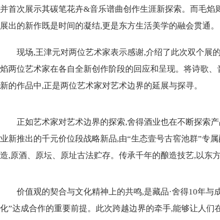
并首次展示其碳笔花卉&音乐谱曲创作生涯新探索。而毛焰
展出的新作既是时间的凝结,更是东方生活美学的融会贯通。
现场,王津元对两位艺术家表示感谢,介绍了此次双个展
焰两位艺术家在各自全新创作阶段的回应和呈现。将诗歌、音
新的作品中,正是两位艺术家对艺术边界的延展与探寻。
正如艺术家对艺术边界的探索,舍得酒业也在不断探索产
业新推出的千元价位段战略新品,由“生态壹号古窖池群”专属
造,原酒、原坛、原址古法贮存。传承千年的酿造技艺,以东
价值观的契合与文化精神上的共鸣,是藏品·舍得10年与
化”达成合作的重要前提。此次跨越边界的牵手,能够让人们