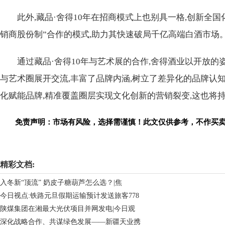
此外,藏品·舍得10年在招商模式上也别具一格,创新全国
销商股份制”合作的模式,助力其快速破局千亿高端白酒市场
通过藏品·舍得10年与艺术展的合作,舍得酒业以开放
与艺术圈展开交流,丰富了品牌内涵,树立了差异化的品牌认
化赋能品牌,精准覆盖圈层实现文化创新的营销裂变,这也将
免责声明：市场有风险，选择需谨慎！此文仅供参考，不作买
关键词：
精彩文档:
入冬新“顶流” 奶皮子糖葫芦怎么选？|焦
今日视点:铁路元旦假期运输预计发送旅客778
陕煤集团在湘最大光伏项目并网发电|今日观
深化战略合作、共谋绿色发展——新疆天业携