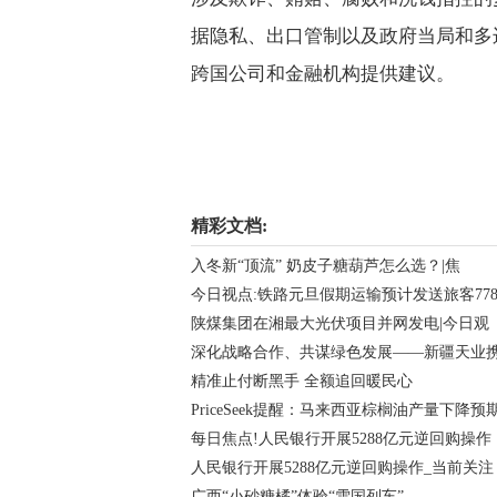
据隐私、出口管制以及政府当局和多
跨国公司和金融机构提供建议。
关键词：
精彩文档:
入冬新“顶流” 奶皮子糖葫芦怎么选？|焦
今日视点:铁路元旦假期运输预计发送旅客77
陕煤集团在湘最大光伏项目并网发电|今日观
深化战略合作、共谋绿色发展——新疆天业
精准止付断黑手 全额追回暖民心
PriceSeek提醒：马来西亚棕榈油产量下降预
每日焦点!人民银行开展5288亿元逆回购操作
人民银行开展5288亿元逆回购操作_当前关注
广西“小砂糖橘”体验“雪国列车”