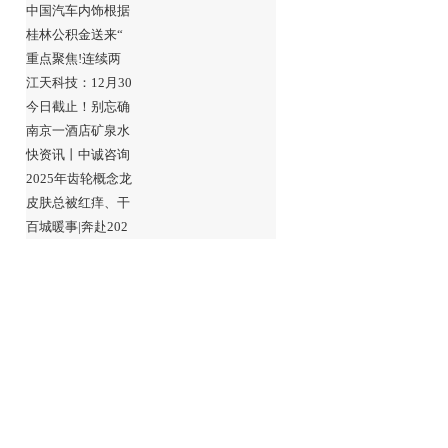
中国汽车内饰根据
桂林公积金送来“
重点聚焦!连续两
江天科技：12月30
今日截止！别忘确
南京一酒店矿泉水
快资讯丨中诚咨询
2025年齿轮概念龙
皮肤总被红痒、干
百城暖事|奔赴202