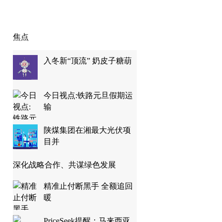
焦点
入冬新“顶流” 奶皮子糖葫
今日视点:铁路元旦假期运
输
陕煤集团在湘最大光伏项
目并
深化战略合作、共谋绿色发展
精准止付断黑手 全额追回
暖
PriceSeek提醒：马来西亚