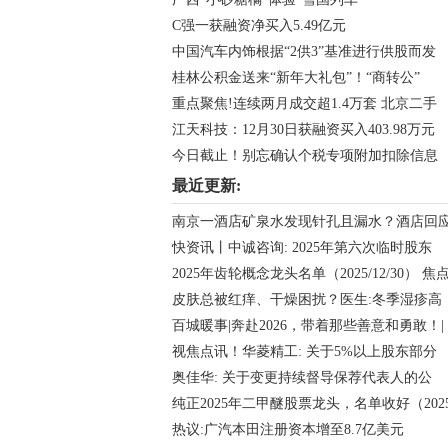
C强一获融资净买入5.49亿元
中国汽车内饰根据“2供3”基准进行供股而发
桂林公积金送来“新年大礼包”！“商转公”
重点聚焦!连续两月成交超1.4万套 北京二手
江天科技：12月30日获融资买入403.98万元
今日截止！别忘确认个税专项附加扣除信息
最近更新:
南京一酒店矿泉水发现针孔且漏水？酒店回
快资讯丨中诚咨询: 2025年第六次临时股东
2025年齿轮概念龙头名单（2025/12/30） 焦
皮肤总被红痒、干燥困扰？医生:冬季湿疹高
百城暖事|奔赴2026，带着那些善意和勇敢！|
视焦点讯！华菱精工: 关于5%以上股东部分
奥佳华: 关于变更持续督导保荐代表人的公
纯正2025年二甲醚股票龙头，名单收好（202
热议:广汽本田注册资本增至8.7亿美元