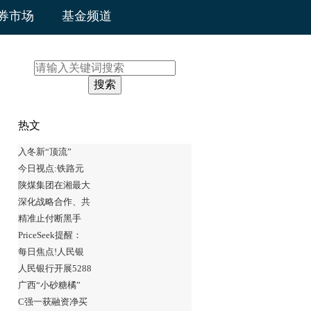
券市场
基金频道
搜索
热文
入冬新“顶流”
今日视点:铁路元
陕煤集团在湘最大
深化战略合作、共
精准止付断黑手
PriceSeek提醒：
每日焦点!人民银
人民银行开展5288
广西“小砂糖橘”
C强一获融资净买