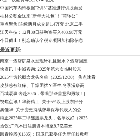
中国汽车内饰根据“2供3”基准进行供股而发
桂林公积金送来“新年大礼包”！“商转公”
重点聚焦!连续两月成交超1.4万套 北京二手
江天科技：12月30日获融资买入403.98万元
今日截止！别忘确认个税专项附加扣除信息
最近更新:
南京一酒店矿泉水发现针孔且漏水？酒店回应
快资讯丨中诚咨询: 2025年第六次临时股东
2025年齿轮概念龙头名单（2025/12/30） 焦点速看
皮肤总被红痒、干燥困扰？医生:冬季湿疹高
百城暖事|奔赴2026，带着那些善意和勇敢！|
视焦点讯！华菱精工: 关于5%以上股东部分
奥佳华: 关于变更持续督导保荐代表人的公
纯正2025年二甲醚股票龙头，名单收好（2025
热议:广汽本田注册资本增至8.7亿美元
顺泰控股(01335)：国卫已获委任为新任核数师