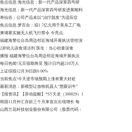
焦点信息:海光信息：新一代产品深算四号研
海光信息：新一代产品深算四号研发进展顺利
寿仙谷：公司产品未以“治疗脱发”为适应症
焦点信息:梦百合：拟1.7亿元用于美东工厂电
柬埔寨实施无人机飞行禁令 今亮点
福建海警位台岛周边邻近海域开展执法管控演
2岁幼儿误食清洁剂 医生：当心幼童误食
播报:福建海警位台岛周边邻近海域开展执法
每日热闻!元旦假期将至 预计日均超210万人
上证综指12月30日跌0.00%
当前焦点!今天逆市场预期上涨有重大好处
最新消息：新模型让放牧机器人“慧眼识牛”
【报资讯】【异动提醒】*ST天龙（300029）1
韩国11月外汇存款三个月来首次出现增长 每
山西兰花科技创业股份有限公司（股票代码：