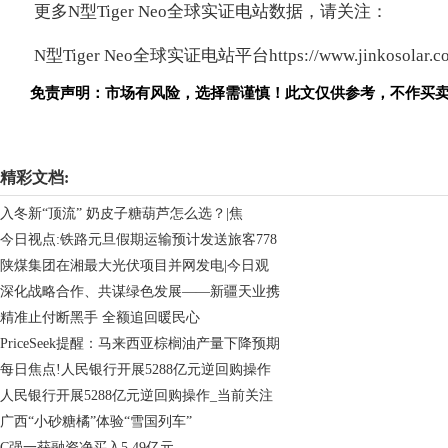
更多N型Tiger Neo全球实证电站数据，请关注：
N型Tiger Neo全球实证电站平台https://www.jinkosolar.com/
免责声明：市场有风险，选择需谨慎！此文仅供参考，不作买
关键词：
精彩文档:
入冬新“顶流” 奶皮子糖葫芦怎么选？|焦
今日视点:铁路元旦假期运输预计发送旅客778
陕煤集团在湘最大光伏项目并网发电|今日观
深化战略合作、共谋绿色发展——新疆天业携
精准止付断黑手 全额追回暖民心
PriceSeek提醒：马来西亚棕榈油产量下降预期
每日焦点!人民银行开展5288亿元逆回购操作
人民银行开展5288亿元逆回购操作_当前关注
广西“小砂糖橘”体验“雪国列车”
C强一获融资净买入5.49亿元