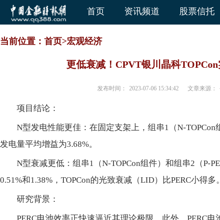
首页
资讯频道
股票信托
当前位置：
首页
>
宏观经济
更低衰减！CPVT银川晶科TOPCo
发布时间：
2023-07-06 15:34:42
文章来源：
项目结论：
N型发电性能更佳：在固定支架上，组串1（N-TOPCon
发电量平均增益为3.68%。
N型衰减更低：组串1（N-TOPCon组件）和组串2（P
0.51%和1.38%，TOPCon的光致衰减（LID）比PERC小得多
研究背景：
PERC电池效率正快速逼近其理论极限，此外，PERC