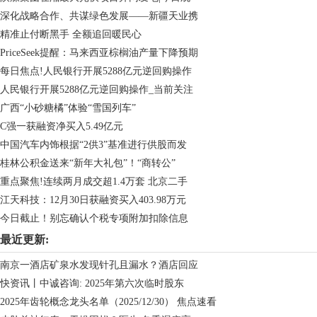
深化战略合作、共谋绿色发展——新疆天业携
精准止付断黑手 全额追回暖民心
PriceSeek提醒：马来西亚棕榈油产量下降预期
每日焦点!人民银行开展5288亿元逆回购操作
人民银行开展5288亿元逆回购操作_当前关注
广西“小砂糖橘”体验“雪国列车”
C强一获融资净买入5.49亿元
中国汽车内饰根据“2供3”基准进行供股而发
桂林公积金送来“新年大礼包”！“商转公”
重点聚焦!连续两月成交超1.4万套 北京二手
江天科技：12月30日获融资买入403.98万元
今日截止！别忘确认个税专项附加扣除信息
最近更新:
南京一酒店矿泉水发现针孔且漏水？酒店回应
快资讯丨中诚咨询: 2025年第六次临时股东
2025年齿轮概念龙头名单（2025/12/30） 焦点速看