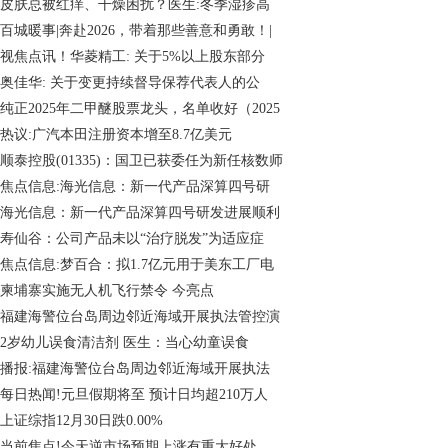
皮肤总被红痒、干燥困扰？医生:冬季湿疹高
百城暖事|奔赴2026，带着那些善意和勇敢！|
视焦点讯！华菱精工: 关于5%以上股东部分
奥佳华: 关于变更持续督导保荐代表人的公
纯正2025年二甲醚股票龙头，名单收好（2025
热议:广汽本田注册资本增至8.7亿美元
顺泰控股(01335)：国卫已获委任为新任核数师
焦点信息:海光信息：新一代产品深算四号研
海光信息：新一代产品深算四号研发进展顺利
寿仙谷：公司产品未以“治疗脱发”为适应症
焦点信息:梦百合：拟1.7亿元用于美东工厂电
柬埔寨实施无人机飞行禁令 今亮点
福建海警位台岛周边邻近海域开展执法管控演
2岁幼儿误食清洁剂 医生：当心幼童误食
播报:福建海警位台岛周边邻近海域开展执法
每日热闻!元旦假期将至 预计日均超210万人
上证综指12月30日跌0.00%
当前焦点!今天逆市场预期上涨有重大好处