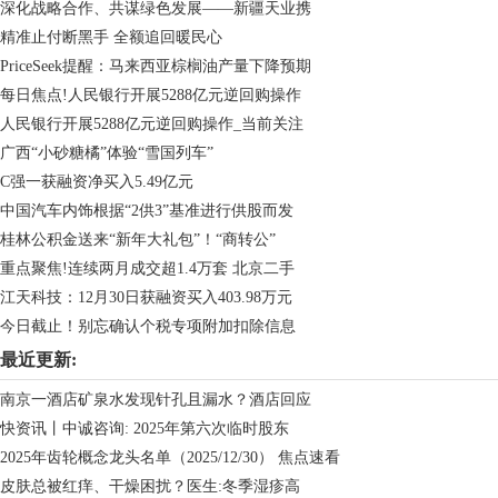
深化战略合作、共谋绿色发展——新疆天业携
精准止付断黑手 全额追回暖民心
PriceSeek提醒：马来西亚棕榈油产量下降预期
每日焦点!人民银行开展5288亿元逆回购操作
人民银行开展5288亿元逆回购操作_当前关注
广西“小砂糖橘”体验“雪国列车”
C强一获融资净买入5.49亿元
中国汽车内饰根据“2供3”基准进行供股而发
桂林公积金送来“新年大礼包”！“商转公”
重点聚焦!连续两月成交超1.4万套 北京二手
江天科技：12月30日获融资买入403.98万元
今日截止！别忘确认个税专项附加扣除信息
最近更新:
南京一酒店矿泉水发现针孔且漏水？酒店回应
快资讯丨中诚咨询: 2025年第六次临时股东
2025年齿轮概念龙头名单（2025/12/30） 焦点速看
皮肤总被红痒、干燥困扰？医生:冬季湿疹高