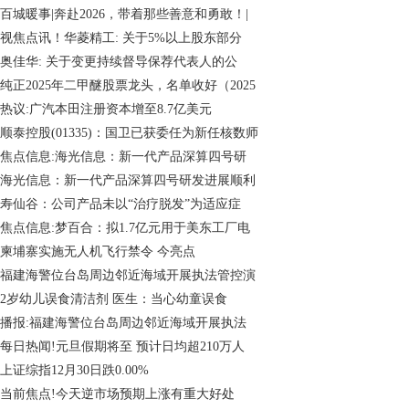
百城暖事|奔赴2026，带着那些善意和勇敢！|
视焦点讯！华菱精工: 关于5%以上股东部分
奥佳华: 关于变更持续督导保荐代表人的公
纯正2025年二甲醚股票龙头，名单收好（2025
热议:广汽本田注册资本增至8.7亿美元
顺泰控股(01335)：国卫已获委任为新任核数师
焦点信息:海光信息：新一代产品深算四号研
海光信息：新一代产品深算四号研发进展顺利
寿仙谷：公司产品未以“治疗脱发”为适应症
焦点信息:梦百合：拟1.7亿元用于美东工厂电
柬埔寨实施无人机飞行禁令 今亮点
福建海警位台岛周边邻近海域开展执法管控演
2岁幼儿误食清洁剂 医生：当心幼童误食
播报:福建海警位台岛周边邻近海域开展执法
每日热闻!元旦假期将至 预计日均超210万人
上证综指12月30日跌0.00%
当前焦点!今天逆市场预期上涨有重大好处