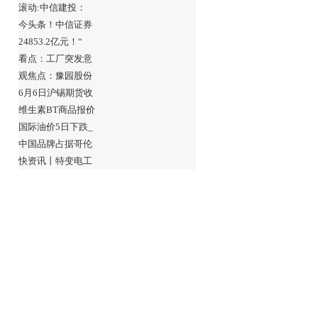
滚动:中信建投：
今头条！中信证券
24853.2亿元！“
看点：工厂突发意
观焦点：豫园股份
6月6日沪锡期货收
维生素BT商品报价
国际油价5日下跌_
中国品牌占据哥伦
快资讯丨特变电工