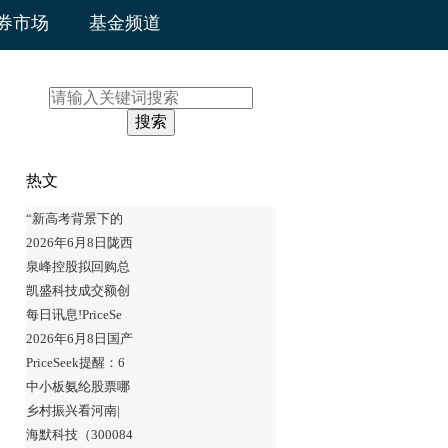
券市场
基金频道
搜索
热文
“新高考背景下的
2026年6月8日陇西
泉峰控股拟回购总
凯盛科技成交额创
每日讯息!PriceSe
2026年6月8日国产
PriceSeek提醒：6
中小板氨纶股票哪
乡村振兴看河南|
海默科技（300084