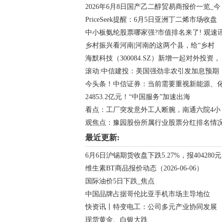
2026年6月8日国产乙二醇贸易商报价一览_今
PriceSeek提醒：6月5日亚洲丁二烯市场收盘
中小板氨纶股票哪家强?市值排名来了! 观速
乡村振兴看河南|河南的这两个县，给“乡村
海默科技（300084.SZ）新增一起对外投资，
滚动:中信建投：美国强劲非农引发加息预期
今头条！中信证券：当前需要重视新能源、
24853.2亿元！“中国服务”加速出海
看点：工厂突发意外工人断腕，南通六院4小
观焦点：豫园股份所属行业股票分红排名情
最近更新:
6月6日沪锡期货收盘下跌5.27%，报404280元
维生素BT商品报价动态（2026-06-06）
国际油价5日下跌_焦点
中国品牌占据哥伦比亚手机市场主导地位
快资讯丨特变电工：公司多元产业协同发展
现货黄金、白银大跌