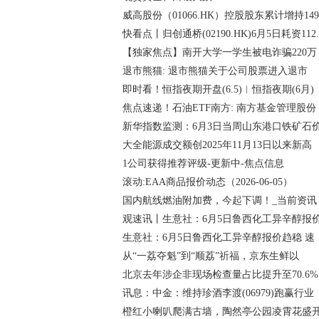
威高股份（01066.HK）控股股东累计增持149
快看点丨归创通桥(02190.HK)6月5日耗资112.
【独家焦点】南开大学一学生被电诈骗220万
退市熊猫: 退市熊猫关于公司股票进入退市
即时看！恒指夜期开盘(6.5)︱恒指夜期(6月)
焦点速递！石油ETF南方: 南方基金管理股份
新华指数监测：6月3日当周山东港口铁矿石
大全能源成交额创2025年11月13日以来新高
1公司获得推荐评级-更新中-焦点信息
滚动:EAA商品报价动态（2026-06-05）
国内航线燃油附加费，今起下调！_当前资讯
观速讯丨生意社：6月5日鲁西化工异辛醇报
生意社：6月5日鲁西化工异辛醇报价趋稳 速
从“一荔夺魁”到“顺荔”祈福，京东生鲜以
北京去年涉企非现场检查量占比提升至70.6%
讯息：中金：维持珍酒李渡(06979)跑赢行业
橙红小喇叭爬满古墙，陶然亭公园凌霄花盛