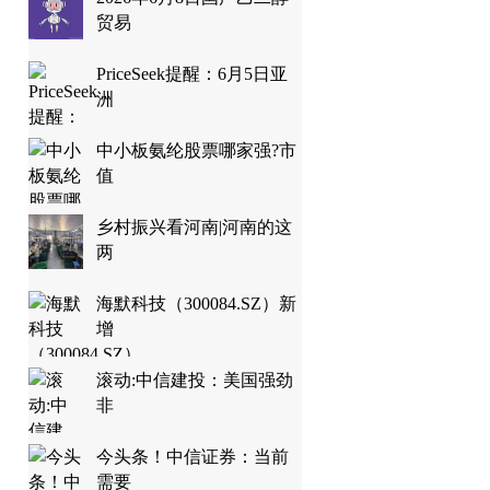
贸易
PriceSeek提醒：6月5日亚
洲
中小板氨纶股票哪家强?市
值
乡村振兴看河南|河南的这
两
海默科技（300084.SZ）新
增
滚动:中信建投：美国强劲
非
今头条！中信证券：当前
需要