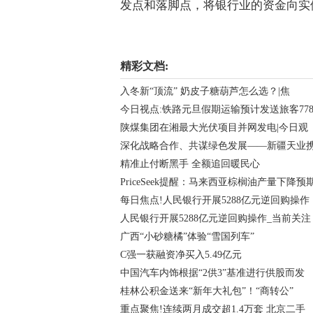
发点和落脚点，将银行业的资金向实体经
关键词：
行期
利润
银行
精彩文档:
入冬新“顶流” 奶皮子糖葫芦怎么选？|焦
今日视点:铁路元旦假期运输预计发送旅客77
陕煤集团在湘最大光伏项目并网发电|今日观
深化战略合作、共谋绿色发展——新疆天业
精准止付断黑手 全额追回暖民心
PriceSeek提醒：马来西亚棕榈油产量下降预
每日焦点!人民银行开展5288亿元逆回购操作
人民银行开展5288亿元逆回购操作_当前关注
广西“小砂糖橘”体验“雪国列车”
C强一获融资净买入5.49亿元
中国汽车内饰根据“2供3”基准进行供股而发
桂林公积金送来“新年大礼包”！“商转公”
重点聚焦!连续两月成交超1.4万套 北京二手