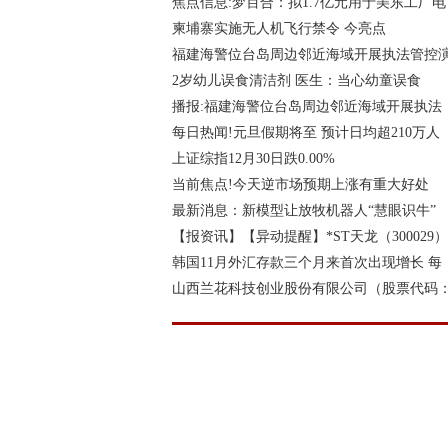
焦点信息:梦百合：拟1.7亿元用于美东工厂电
柬埔寨实施无人机飞行禁令 今亮点
福建海警位台岛周边邻近海域开展执法管控
2岁幼儿误食清洁剂 医生：当心幼童误食
播报:福建海警位台岛周边邻近海域开展执法
每日热闻!元旦假期将至 预计日均超210万人
上证综指12月30日跌0.00%
当前焦点!今天逆市场预期上涨有重大好处
最新消息：新模型让放牧机器人“慧眼识牛”
【报资讯】【异动提醒】*ST天龙（300029）
韩国11月外汇存款三个月来首次出现增长 每
山西兰花科技创业股份有限公司（股票代码
C