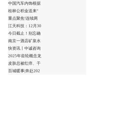
中国汽车内饰根据
桂林公积金送来“
重点聚焦!连续两
江天科技：12月30
今日截止！别忘确
南京一酒店矿泉水
快资讯丨中诚咨询
2025年齿轮概念龙
皮肤总被红痒、干
百城暖事|奔赴202