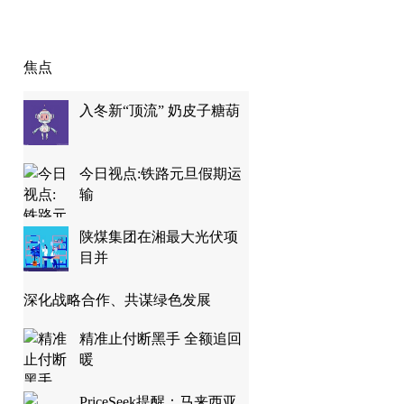
焦点
入冬新“顶流” 奶皮子糖葫
今日视点:铁路元旦假期运
输
陕煤集团在湘最大光伏项
目并
深化战略合作、共谋绿色发展
精准止付断黑手 全额追回
暖
PriceSeek提醒：马来西亚