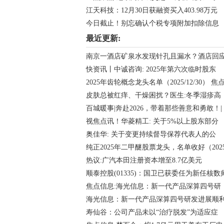
江天科技：12月30日获融资买入403.98万元
今日截止！别忘确认个税专项附加扣除信息
最近更新:
南京一酒店矿泉水发现针孔且漏水？酒店回
快资讯丨中诚咨询: 2025年第六次临时股东
2025年齿轮概念龙头名单（2025/12/30） 焦
皮肤总被红痒、干燥困扰？医生:冬季湿疹高
百城暖事|奔赴2026，带着那些善意和勇敢！|
视焦点讯！华菱精工: 关于5%以上股东部分
奥佳华: 关于变更持续督导保荐代表人的公
纯正2025年二甲醚股票龙头，名单收好（202
热议:广汽本田注册资本增至8.7亿美元
顺泰控股(01335)：国卫已获委任为新任核数
焦点信息:海光信息：新一代产品深算四号研
海光信息：新一代产品深算四号研发进展顺
寿仙谷：公司产品未以“治疗脱发”为适应症