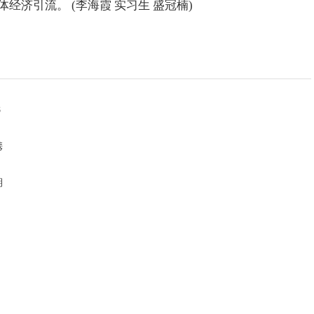
济引流。 (李海霞 实习生 盛冠楠)
8
携
期