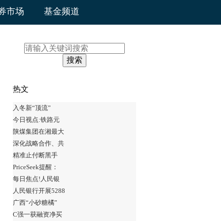
券市场
基金频道
搜索
热文
入冬新“顶流”
今日视点:铁路元
陕煤集团在湘最大
深化战略合作、共
精准止付断黑手
PriceSeek提醒：
每日焦点!人民银
人民银行开展5288
广西“小砂糖橘”
C强一获融资净买