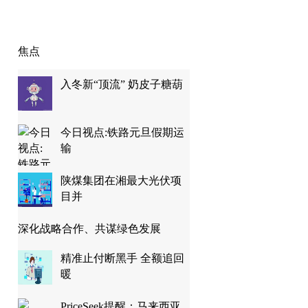
焦点
入冬新“顶流” 奶皮子糖葫
今日视点:铁路元旦假期运
输
陕煤集团在湘最大光伏项
目并
深化战略合作、共谋绿色发展
精准止付断黑手 全额追回
暖
PriceSeek提醒：马来西亚