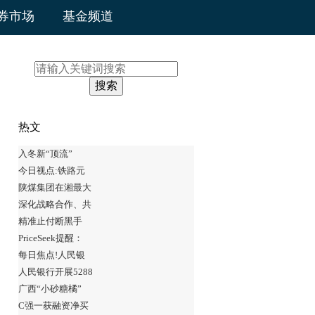
券市场
基金频道
搜索
热文
入冬新“顶流”
今日视点:铁路元
陕煤集团在湘最大
深化战略合作、共
精准止付断黑手
PriceSeek提醒：
每日焦点!人民银
人民银行开展5288
广西“小砂糖橘”
C强一获融资净买