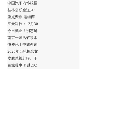
中国汽车内饰根据
桂林公积金送来“
重点聚焦!连续两
江天科技：12月30
今日截止！别忘确
南京一酒店矿泉水
快资讯丨中诚咨询
2025年齿轮概念龙
皮肤总被红痒、干
百城暖事|奔赴202