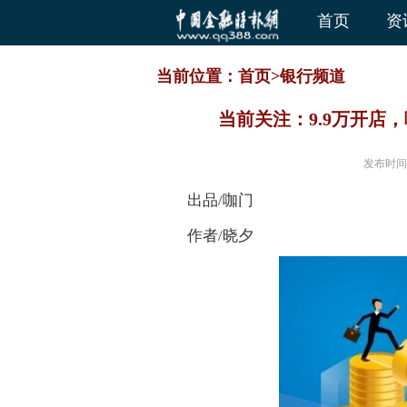
首页
资
当前位置：
首页
>
银行频道
当前关注：9.9万开店
发布时间
出品/咖门
作者/晓夕