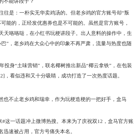
汤的不能讲段子？
往往是：一朴实无华卖鸡汤的。但老乡鸡的官方账号却“叛
不可能的，正经发优惠券也是不可能的。虽然是官方账号，
天天咯咯哒，在小红书玩梗讲段子。出人意料的操作中，生
心巴”，老乡鸡在大众心中的印象不再严肃，流量与热度也随
2年投身“土味营销”，联名椰树推出新品“椰云拿铁”，在包装
[2]，看似违和又十分吸睛，成功打造了一次热度话题。
自然也不止老乡鸡和瑞幸，作为玩梗造梗的一把好手，盒马
不回来#这一话题冲上微博热搜。本来为了庆祝双12，盒马官方账
原名迅速被占用，官方号痛失本名。