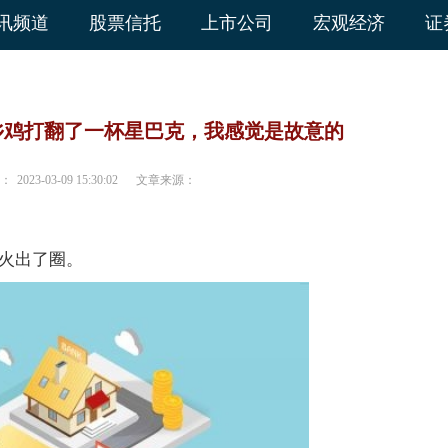
讯频道
股票信托
上市公司
宏观经济
证
乡鸡打翻了一杯星巴克，我感觉是故意的
：
2023-03-09 15:30:02
文章来源：
记火出了圈。