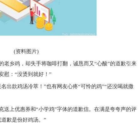
(资料图片)
的老乡鸡，却失手将咖啡打翻，诚恳而又“心酸”的道歉引来
安慰：“没烫到就好！”
名出款鸡汤冷萃！”也有网友心疼“可怜的鸡”“还没喝就撒
克送上优惠券和“小学鸡”字体的道歉信。在满是夸夸声的评
就道歉是份好鸡汤。”