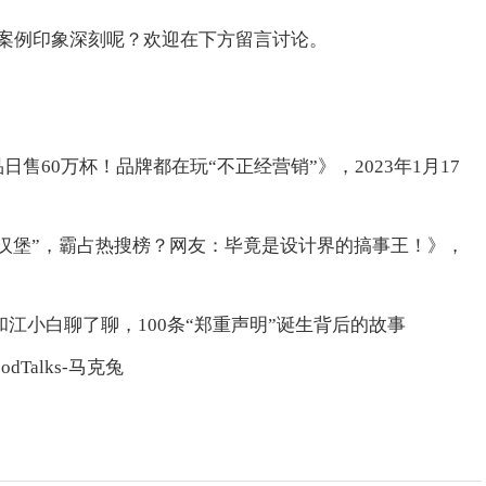
案例印象深刻呢？欢迎在下方留言讨论。
日售60万杯！品牌都在玩“不正经营销”》，2023年1月17
霉的汉堡”，霸占热搜榜？网友：毕竟是设计界的搞事王！》，
家：我们和江小白聊了聊，100条“郑重声明”诞生背后的故事
dTalks-马克兔