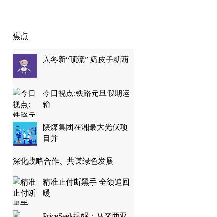
焦点
入冬新“顶流” 奶皮子糖葫
今日视点:铁路元旦假期运
输
陕煤集团在湘最大光伏项
目并
深化战略合作、共谋绿色发展
精准止付断黑手 全额追回
暖
PriceSeek提醒：马来西亚