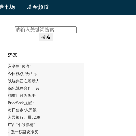
券市场
基金频道
搜索
热文
入冬新“顶流”
今日视点:铁路元
陕煤集团在湘最大
深化战略合作、共
精准止付断黑手
PriceSeek提醒：
每日焦点!人民银
人民银行开展5288
广西“小砂糖橘”
C强一获融资净买