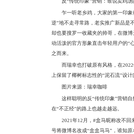
反“传统印象”营销：谁说卖鸡
乍一听老乡鸡，大家的第一印象
逆”地不走寻常路，老实推广新品是
却也要搜罗一收藏夹的帅哥，在微博
动活泼的官方形象直击年轻用户的“
之而来。
而瑞幸也打破原有风格，在202
上保留了椰树标志性的“泥石流”设计
图片来源：瑞幸咖啡
这样聪明的反“传统印象”营销
在“不正经”的路上也越走越远。
2021年12月，#盒马昵称改
号将微博名改成“盒盒马马”，谁知