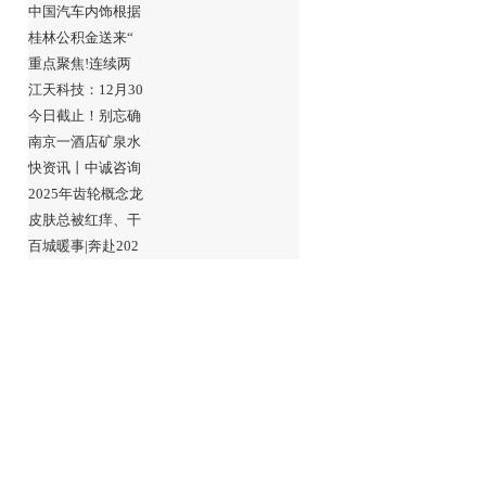
中国汽车内饰根据
桂林公积金送来“
重点聚焦!连续两
江天科技：12月30
今日截止！别忘确
南京一酒店矿泉水
快资讯丨中诚咨询
2025年齿轮概念龙
皮肤总被红痒、干
百城暖事|奔赴202