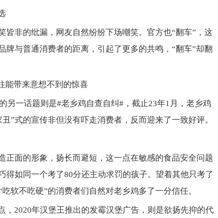
选
笑皆非的纰漏，网友自然纷纷下场嘲笑。官方也“翻车”，这
品牌与普通消费者的距离，引起了更多的共鸣，“翻车”却翻
往往能带来意想不到的惊喜
视的另一话题则是#老乡鸡自查自纠#，截止23年1月，老乡鸡
家丑”式的宣传非但没有吓走消费者，反而迎来了一致好评。
造正面的形象，扬长而避短，这一点在敏感的食品安全问题
巧得如同一个考了80分还主动求罚的孩子。望着其他只考了
“吃软不吃硬”的消费者们自然对老乡鸡多了一分信任。
点，2020年汉堡王推出的发霉汉堡广告，则是欲扬先抑的代