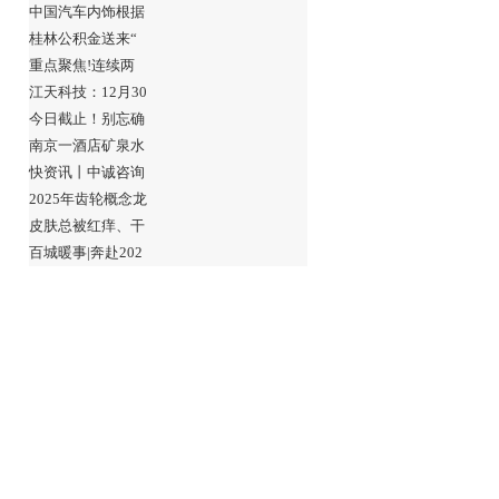
中国汽车内饰根据
桂林公积金送来“
重点聚焦!连续两
江天科技：12月30
今日截止！别忘确
南京一酒店矿泉水
快资讯丨中诚咨询
2025年齿轮概念龙
皮肤总被红痒、干
百城暖事|奔赴202