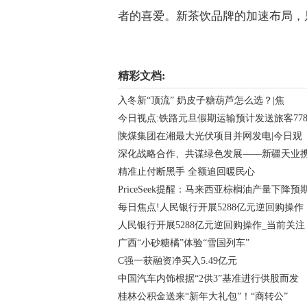
者的喜爱。新茶饮品牌的加速布局，
关键词：
精彩文档:
入冬新“顶流” 奶皮子糖葫芦怎么选？|焦
今日视点:铁路元旦假期运输预计发送旅客77
陕煤集团在湘最大光伏项目并网发电|今日观
深化战略合作、共谋绿色发展——新疆天业
精准止付断黑手 全额追回暖民心
PriceSeek提醒：马来西亚棕榈油产量下降预
每日焦点!人民银行开展5288亿元逆回购操作
人民银行开展5288亿元逆回购操作_当前关注
广西“小砂糖橘”体验“雪国列车”
C强一获融资净买入5.49亿元
中国汽车内饰根据“2供3”基准进行供股而发
桂林公积金送来“新年大礼包”！“商转公”