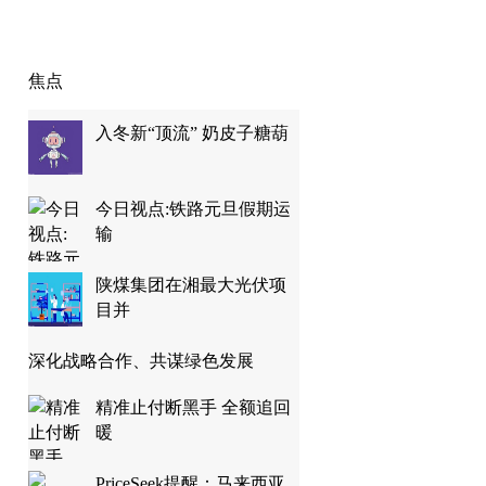
焦点
入冬新“顶流” 奶皮子糖葫
今日视点:铁路元旦假期运
输
陕煤集团在湘最大光伏项
目并
深化战略合作、共谋绿色发展
精准止付断黑手 全额追回
暖
PriceSeek提醒：马来西亚