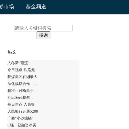
券市场
基金频道
搜索
热文
入冬新“顶流”
今日视点:铁路元
陕煤集团在湘最大
深化战略合作、共
精准止付断黑手
PriceSeek提醒：
每日焦点!人民银
人民银行开展5288
广西“小砂糖橘”
C强一获融资净买