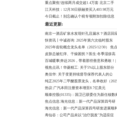
重点聚焦!连续两月成交超1.4万套 北京二手
江天科技：12月30日获融资买入403.98万元
今日截止！别忘确认个税专项附加扣除信息
最近更新:
南京一酒店矿泉水发现针孔且漏水？酒店回
快资讯丨中诚咨询: 2025年第六次临时股东
2025年齿轮概念龙头名单（2025/12/30） 焦
皮肤总被红痒、干燥困扰？医生:冬季湿疹高
百城暖事|奔赴2026，带着那些善意和勇敢！|
视焦点讯！华菱精工: 关于5%以上股东部分
奥佳华: 关于变更持续督导保荐代表人的公
纯正2025年二甲醚股票龙头，名单收好（202
热议:广汽本田注册资本增至8.7亿美元
顺泰控股(01335)：国卫已获委任为新任核数
焦点信息:海光信息：新一代产品深算四号研
海光信息：新一代产品深算四号研发进展顺
寿仙谷：公司产品未以“治疗脱发”为适应症