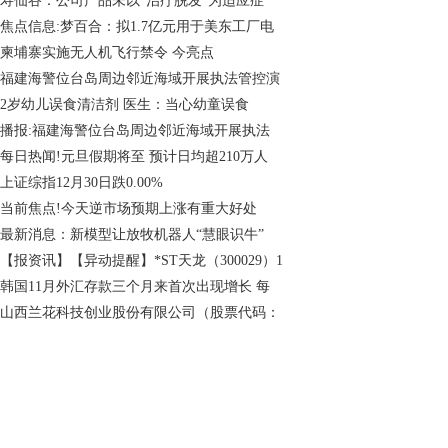
寿仙谷：公司产品未以“治疗脱发”为适应症
焦点信息:梦百合：拟1.7亿元用于美东工厂电
柬埔寨实施无人机飞行禁令 今亮点
福建海警位台岛周边邻近海域开展执法管控演
2岁幼儿误食清洁剂 医生：当心幼童误食
播报:福建海警位台岛周边邻近海域开展执法
每日热闻!元旦假期将至 预计日均超210万人
上证综指12月30日跌0.00%
当前焦点!今天逆市场预期上涨有重大好处
最新消息：新模型让放牧机器人“慧眼识牛”
【报资讯】【异动提醒】*ST天龙（300029）1
韩国11月外汇存款三个月来首次出现增长 每
山西兰花科技创业股份有限公司（股票代码：