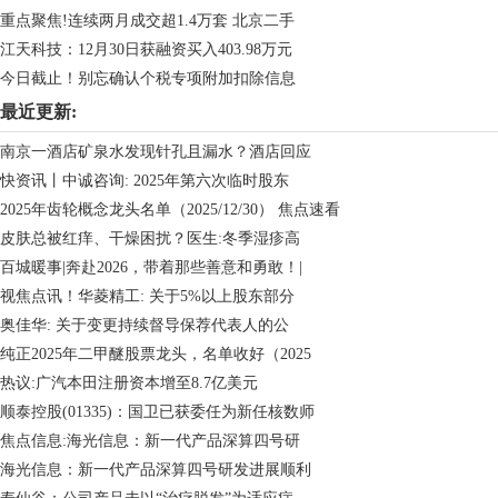
重点聚焦!连续两月成交超1.4万套 北京二手
江天科技：12月30日获融资买入403.98万元
今日截止！别忘确认个税专项附加扣除信息
最近更新:
南京一酒店矿泉水发现针孔且漏水？酒店回应
快资讯丨中诚咨询: 2025年第六次临时股东
2025年齿轮概念龙头名单（2025/12/30） 焦点速看
皮肤总被红痒、干燥困扰？医生:冬季湿疹高
百城暖事|奔赴2026，带着那些善意和勇敢！|
视焦点讯！华菱精工: 关于5%以上股东部分
奥佳华: 关于变更持续督导保荐代表人的公
纯正2025年二甲醚股票龙头，名单收好（2025
热议:广汽本田注册资本增至8.7亿美元
顺泰控股(01335)：国卫已获委任为新任核数师
焦点信息:海光信息：新一代产品深算四号研
海光信息：新一代产品深算四号研发进展顺利