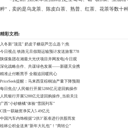
粹”，卖的是乌龙茶、陈皮白茶、熟普、红茶、花茶等数十
关键词：
精彩文档:
入冬新“顶流” 奶皮子糖葫芦怎么选？|焦
今日视点:铁路元旦假期运输预计发送旅客778
陕煤集团在湘最大光伏项目并网发电|今日观
深化战略合作、共谋绿色发展——新疆天业携
精准止付断黑手 全额追回暖民心
PriceSeek提醒：马来西亚棕榈油产量下降预期
每日焦点!人民银行开展5288亿元逆回购操作
人民银行开展5288亿元逆回购操作_当前关注
广西“小砂糖橘”体验“雪国列车”
C强一获融资净买入5.49亿元
中国汽车内饰根据“2供3”基准进行供股而发
桂林公积金送来“新年大礼包”！“商转公”