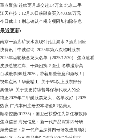
重点聚焦!连续两月成交超1.4万套 北京二手
江天科技：12月30日获融资买入403.98万元
今日截止！别忘确认个税专项附加扣除信息
最近更新:
南京一酒店矿泉水发现针孔且漏水？酒店回应
快资讯丨中诚咨询: 2025年第六次临时股东
2025年齿轮概念龙头名单（2025/12/30） 焦点速看
皮肤总被红痒、干燥困扰？医生:冬季湿疹高
百城暖事|奔赴2026，带着那些善意和勇敢！|
视焦点讯！华菱精工: 关于5%以上股东部分
奥佳华: 关于变更持续督导保荐代表人的公
纯正2025年二甲醚股票龙头，名单收好（2025
热议:广汽本田注册资本增至8.7亿美元
顺泰控股(01335)：国卫已获委任为新任核数师
焦点信息:海光信息：新一代产品深算四号研
海光信息：新一代产品深算四号研发进展顺利
寿仙谷：公司产品未以“治疗脱发”为适应症