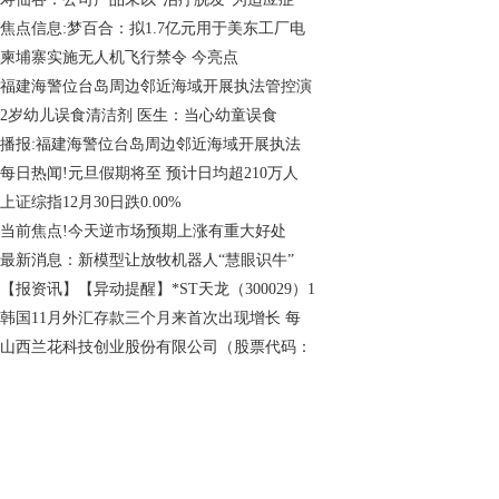
焦点信息:梦百合：拟1.7亿元用于美东工厂电
柬埔寨实施无人机飞行禁令 今亮点
福建海警位台岛周边邻近海域开展执法管控演
2岁幼儿误食清洁剂 医生：当心幼童误食
播报:福建海警位台岛周边邻近海域开展执法
每日热闻!元旦假期将至 预计日均超210万人
上证综指12月30日跌0.00%
当前焦点!今天逆市场预期上涨有重大好处
最新消息：新模型让放牧机器人“慧眼识牛”
【报资讯】【异动提醒】*ST天龙（300029）1
韩国11月外汇存款三个月来首次出现增长 每
山西兰花科技创业股份有限公司（股票代码：