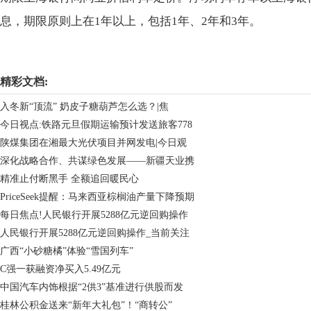
息，期限原则上在1年以上，包括1年、2年和3年。
关键词：
精彩文档:
入冬新“顶流” 奶皮子糖葫芦怎么选？|焦
今日视点:铁路元旦假期运输预计发送旅客778
陕煤集团在湘最大光伏项目并网发电|今日观
深化战略合作、共谋绿色发展——新疆天业携
精准止付断黑手 全额追回暖民心
PriceSeek提醒：马来西亚棕榈油产量下降预期
每日焦点!人民银行开展5288亿元逆回购操作
人民银行开展5288亿元逆回购操作_当前关注
广西“小砂糖橘”体验“雪国列车”
C强一获融资净买入5.49亿元
中国汽车内饰根据“2供3”基准进行供股而发
桂林公积金送来“新年大礼包”！“商转公”