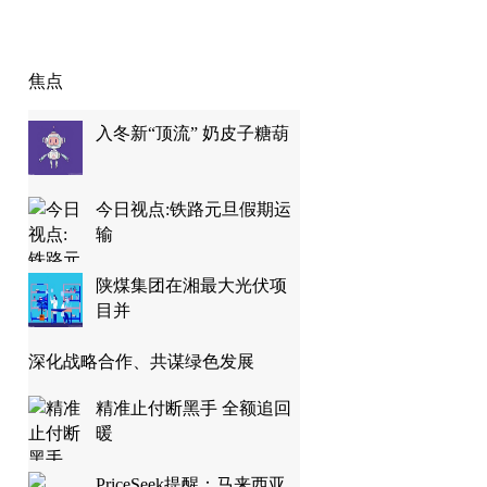
焦点
入冬新“顶流” 奶皮子糖葫
今日视点:铁路元旦假期运
输
陕煤集团在湘最大光伏项
目并
深化战略合作、共谋绿色发展
精准止付断黑手 全额追回
暖
PriceSeek提醒：马来西亚