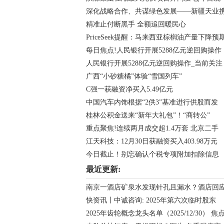
深化战略合作、共谋绿色发展——新疆天业
精准止付断黑手 全额追回暖民心
PriceSeek提醒：马来西亚棕榈油产量下降预
每日焦点!人民银行开展5288亿元逆回购操作
人民银行开展5288亿元逆回购操作_当前关注
广西“小砂糖橘”体验“雪国列车”
C强一获融资净买入5.49亿元
中国汽车内饰根据“2供3”基准进行供股而发
桂林公积金送来“新年大礼包”！“商转公”
重点聚焦!连续两月成交超1.4万套 北京二手
江天科技：12月30日获融资买入403.98万元
今日截止！别忘确认个税专项附加扣除信息
最近更新:
南京一酒店矿泉水发现针孔且漏水？酒店回
快资讯丨中诚咨询: 2025年第六次临时股东
2025年齿轮概念龙头名单（2025/12/30） 焦