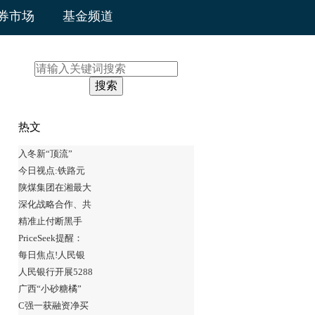
券市场
基金频道
搜索
热文
入冬新“顶流”
今日视点:铁路元
陕煤集团在湘最大
深化战略合作、共
精准止付断黑手
PriceSeek提醒：
每日焦点!人民银
人民银行开展5288
广西“小砂糖橘”
C强一获融资净买