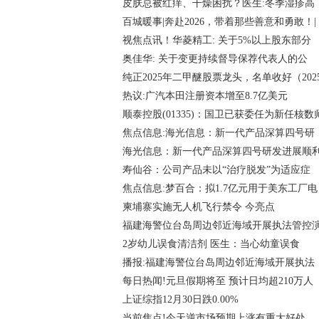
皮肤总被红痒、干燥困扰？医生:冬季湿疹高
百城暖事|奔赴2026，带着那些善意和勇敢！|
视焦点讯！华菱精工: 关于5%以上股东部分
奥佳华: 关于变更持续督导保荐代表人的公
纯正2025年二甲醚股票龙头，名单收好（202
热议:广汽本田注册资本增至8.7亿美元
顺泰控股(01335)：国卫已获委任为新任核数
焦点信息:海光信息：新一代产品深算四号研
海光信息：新一代产品深算四号研发进展顺
寿仙谷：公司产品未以“治疗脱发”为适应症
焦点信息:梦百合：拟1.7亿元用于美东工厂电
柬埔寨实施无人机飞行禁令 今亮点
福建海警位台岛周边邻近海域开展执法管控
2岁幼儿误食清洁剂 医生：当心幼童误食
播报:福建海警位台岛周边邻近海域开展执法
每日热闻!元旦假期将至 预计日均超210万人
上证综指12月30日跌0.00%
当前焦点!今天逆市场预期上涨有重大好处