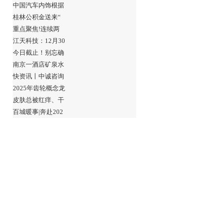
中国汽车内饰根据
桂林公积金送来“
重点聚焦!连续两
江天科技：12月30
今日截止！别忘确
南京一酒店矿泉水
快资讯丨中诚咨询
2025年齿轮概念龙
皮肤总被红痒、干
百城暖事|奔赴202